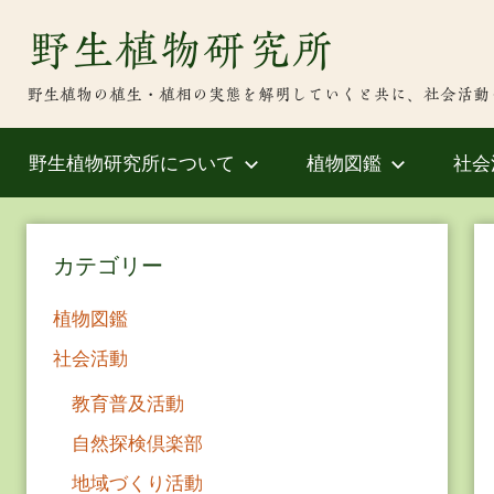
Skip
野生植物研究所
to
content
野生植物の植生・植相の実態を解明していくと共に、社会活動
野生植物研究所について
植物図鑑
社会
カテゴリー
植物図鑑
社会活動
教育普及活動
自然探検倶楽部
地域づくり活動