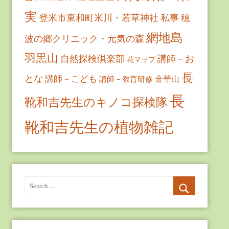
実
登米市東和町米川・若草神社
私事
穂
網地島
波の郷クリニック・元気の森
羽黒山
自然探検倶楽部
講師－お
花マップ
長
とな
講師－こども
金華山
講師－教育研修
長
靴和吉先生のキノコ探検隊
靴和吉先生の植物雑記
Search
for:
Search