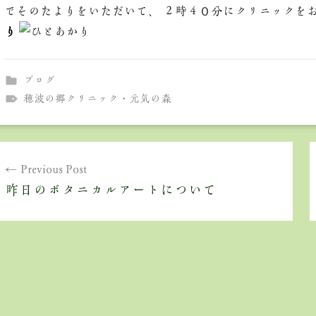
でそのたよりをいただいて、 ２時４０分にクリニックを
り
ブログ
穂波の郷クリニック・元気の森
投
Previous Post
稿
昨日のボタニカルアートについて
ナ
ビ
ゲ
ー
シ