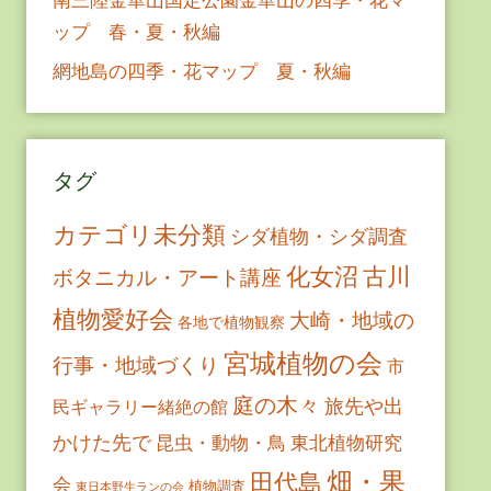
ップ 春・夏・秋編
網地島の四季・花マップ 夏・秋編
タグ
カテゴリ未分類
シダ植物・シダ調査
古川
化女沼
ボタニカル・アート講座
植物愛好会
大崎・地域の
各地で植物観察
宮城植物の会
行事・地域づくり
市
庭の木々
旅先や出
民ギャラリー緒絶の館
かけた先で
昆虫・動物・鳥
東北植物研究
畑・果
田代島
会
植物調査
東日本野生ランの会