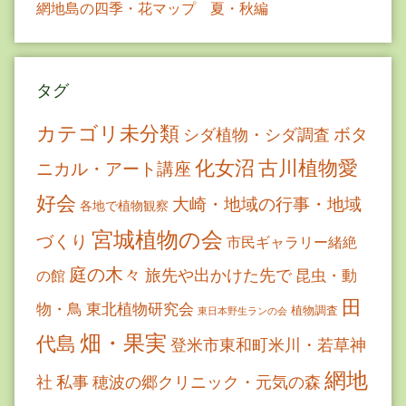
網地島の四季・花マップ 夏・秋編
タグ
カテゴリ未分類
ボタ
シダ植物・シダ調査
古川植物愛
化女沼
ニカル・アート講座
好会
大崎・地域の行事・地域
各地で植物観察
宮城植物の会
づくり
市民ギャラリー緒絶
庭の木々
旅先や出かけた先で
昆虫・動
の館
田
物・鳥
東北植物研究会
植物調査
東日本野生ランの会
畑・果実
代島
登米市東和町米川・若草神
網地
社
私事
穂波の郷クリニック・元気の森