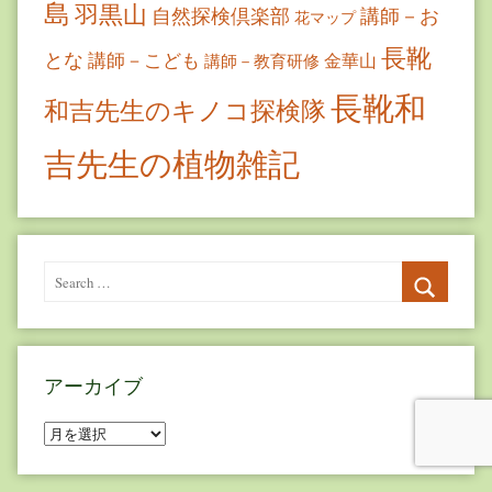
島
羽黒山
自然探検倶楽部
講師－お
花マップ
長靴
とな
講師－こども
金華山
講師－教育研修
長靴和
和吉先生のキノコ探検隊
吉先生の植物雑記
Search
for:
Search
アーカイブ
ア
ー