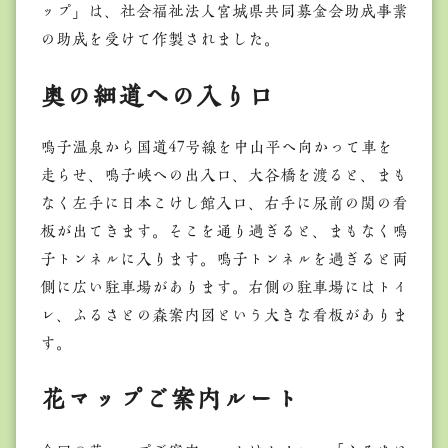
ップ」は、社会福祉法人宮城県共同募金会助成事業
の助成を受けて作製されました。
奥の細道への入り口
鳴子温泉から国道47号線を中山平へ向かって車を
走らせ、鳴子峡への出入口、大谷橋を渡ると、まも
なく左手に日本こけし館入口、右手に尿前の関の看
板が出てきます。そこを通り過ぎると、まもなく鳴
子トンネルに入ります。鳴子トンネルを過ぎると両
側に広い駐車場があります。右側の駐車場にはトイ
レ、ふるさとの森案内図という大きな看板がありま
す。
花マップご案内ルート