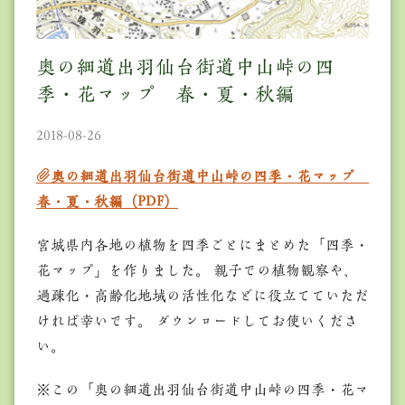
奥の細道出羽仙台街道中山峠の四
季・花マップ 春・夏・秋編
2018-08-26
奥の細道出羽仙台街道中山峠の四季・花マップ
春・夏・秋編（PDF）
宮城県内各地の植物を四季ごとにまとめた「四季・
花マップ」を作りました。 親子での植物観察や、
過疎化・高齢化地域の活性化などに役立てていただ
ければ幸いです。 ダウンロードしてお使いくださ
い。
※この「奥の細道出羽仙台街道中山峠の四季・花マ