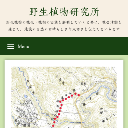
Skip
野生植物研究所
to
content
野生植物の植生・植相の実態を解明していくと共に、社会活動を
通じて、地域の自然の素晴らしさや大切さを伝えてまいります
Menu