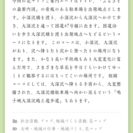
今回の花マップご案内ルートはトイレ、「ふるさと
の森案内図」の看板のある駐車場を出発地点としま
す。小深沢橋を渡り、小深沢から大深沢へかけて歩
き、大深沢を通って国道47号線に出ます。国道沿
いを歩き大深沢橋を渡り出発地点へもどるというコ
ースになります。 このコースは、小深沢、大深沢
があり、沢へ降りたり沢から登ったりの場所になり
ます。また、かなり長い平坦地もあり大変変化に富
んだ所で、さまざまな草花を半日ぐらいかけてゆっ
くりと観察するにはもってこいの場所です。 短縮
コースとしては、大深沢へ降りる手前から、大変整
備された、大深沢橋駐車場へ向かい戻るという「鳴
子峡大深沢越え遊歩道」もあります。
社会活動
,
ブログ
,
地域づくり活動
,
花マップ
大崎・地域の行事・地域づくり
,
花マップ