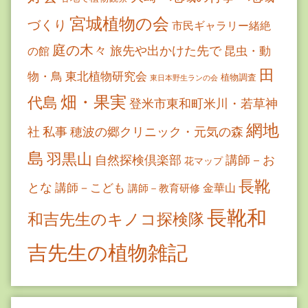
宮城植物の会
づくり
市民ギャラリー緒絶
庭の木々
旅先や出かけた先で
昆虫・動
の館
田
物・鳥
東北植物研究会
植物調査
東日本野生ランの会
畑・果実
代島
登米市東和町米川・若草神
網地
社
私事
穂波の郷クリニック・元気の森
島
羽黒山
自然探検倶楽部
講師－お
花マップ
長靴
とな
講師－こども
金華山
講師－教育研修
長靴和
和吉先生のキノコ探検隊
吉先生の植物雑記