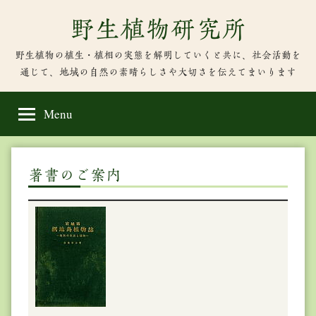
Skip
野生植物研究所
to
content
野生植物の植生・植相の実態を解明していくと共に、社会活動を
通じて、地域の自然の素晴らしさや大切さを伝えてまいります
Menu
著書のご案内