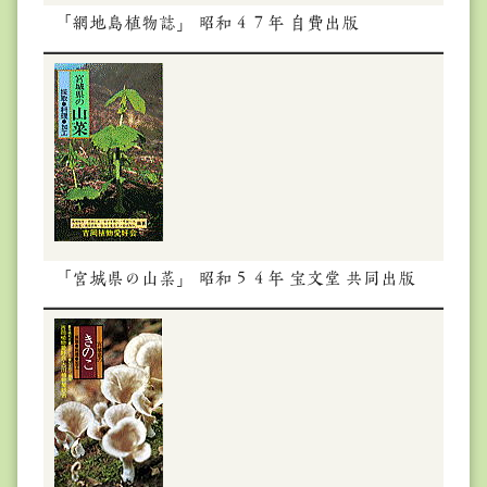
「網地島植物誌」 昭和４７年 自費出版
「宮城県の山菜」 昭和５４年 宝文堂 共同出版