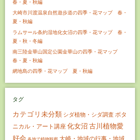
春・夏・秋編
大崎市川渡温泉自然遊歩道の四季・花マップ 春・
夏・秋編
ラムサール条約湿地化女沼の四季・花マップ 春・
夏・秋・冬編
南三陸金華山国定公園金華山の四季・花マップ
春・夏・秋編
網地島の四季・花マップ 夏・秋編
タグ
カテゴリ未分類
ボタ
シダ植物・シダ調査
古川植物愛
化女沼
ニカル・アート講座
好会
大崎・地域の行事・地域
各地で植物観察