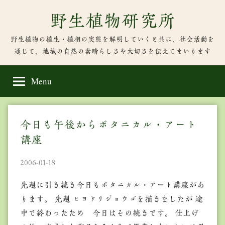
Skip
野生植物研究所
to
content
野生植物の植生・植相の実態を解明していくと共に、社会活動を
通じて、地域の自然の素晴らしさや大切さを伝えてまいります
Menu
今日も午後からボタニカル・アート
講座
2006-01-18
先週に引き続き今日もボタニカル・アート講座があ
ります。 先週 ヒヨドリジョウゴを描きましたが 途
中で終わったため 今日はその続きです。 仕上げ