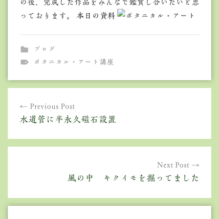
の後、完成した作品をみんなで鑑賞し合いたいと思
っております。
本日の資料
ブログ
ボタニカル・アート講座
投
Previous Post
稿
水道管に半永久磁石設置
ナ
ビ
ゲ
Next Post
風の中 キクイモを掘ってました
ー
シ