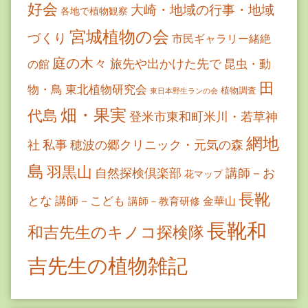
好会
大崎・地域の行事・地域
各地で植物観察
宮城植物の会
づくり
市民ギャラリー緒絶
庭の木々
旅先や出かけた先で
昆虫・動
の館
田
物・鳥
東北植物研究会
植物調査
東日本野生ランの会
畑・果実
代島
登米市東和町米川・若草神
網地
社
私事
穂波の郷クリニック・元気の森
島
羽黒山
自然探検倶楽部
講師－お
花マップ
長靴
とな
講師－こども
金華山
講師－教育研修
長靴和
和吉先生のキノコ探検隊
吉先生の植物雑記