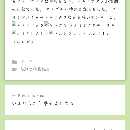
もソメイヨシノは葉桜となり、カスミザクラが満開
の状態でした。 ヤマブキが特に目立ちました。 エ
イザンスミレやマムシグサなども咲いていました。
カスミザクラヤマブキ
エイザンスミレ
マムシグサ
ブログ
各地で植物観察
投
Previous Post
稿
いよいよ畑仕事をはじめる
ナ
ビ