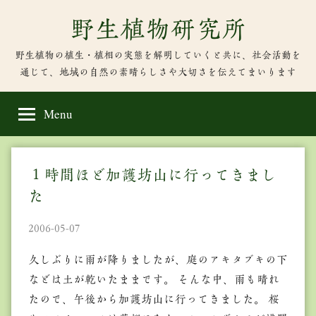
Skip
野生植物研究所
to
content
野生植物の植生・植相の実態を解明していくと共に、社会活動を
通じて、地域の自然の素晴らしさや大切さを伝えてまいります
Menu
１時間ほど加護坊山に行ってきまし
た
2006-05-07
久しぶりに雨が降りましたが、庭のアキタブキの下
などは土が乾いたままです。 そんな中、雨も晴れ
たので、午後から加護坊山に行ってきました。 桜