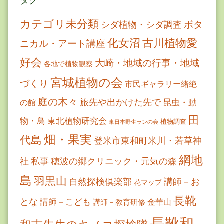
タグ
カテゴリ未分類
ボタ
シダ植物・シダ調査
古川植物愛
化女沼
ニカル・アート講座
好会
大崎・地域の行事・地域
各地で植物観察
宮城植物の会
づくり
市民ギャラリー緒絶
庭の木々
旅先や出かけた先で
昆虫・動
の館
田
物・鳥
東北植物研究会
植物調査
東日本野生ランの会
畑・果実
代島
登米市東和町米川・若草神
網地
社
私事
穂波の郷クリニック・元気の森
島
羽黒山
自然探検倶楽部
講師－お
花マップ
長靴
とな
講師－こども
金華山
講師－教育研修
長靴和