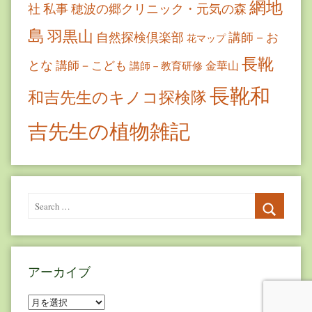
網地
社
私事
穂波の郷クリニック・元気の森
島
羽黒山
自然探検倶楽部
講師－お
花マップ
長靴
とな
講師－こども
金華山
講師－教育研修
長靴和
和吉先生のキノコ探検隊
吉先生の植物雑記
Search
for:
Search
アーカイブ
ア