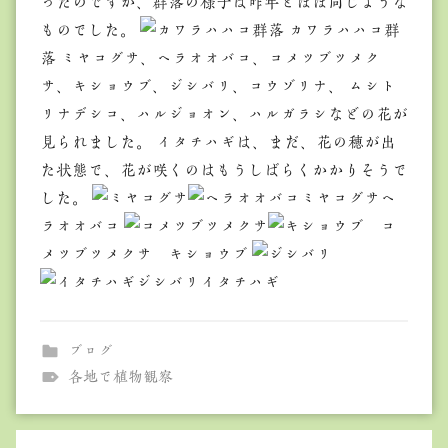
ったのですが、群落の様子は昨年とほぼ同じような
ものでした。
カワラハハコ群
落 ミヤコグサ、ヘラオオバコ、コメツブツメク
サ、キショウブ、ジシバリ、コウゾリナ、 ムシト
リナデシコ、ハルジョオン、ハルガラシなどの花が
見られました。 イタチハギは、まだ、花の穂が出
た状態で、花が咲くのはもうしばらくかかりそうで
した。
ミヤコグサヘ
ラオオバコ
コ
メツブツメクサ キショウブ
ジシバリイタチハギ
ブログ
各地で植物観察
投