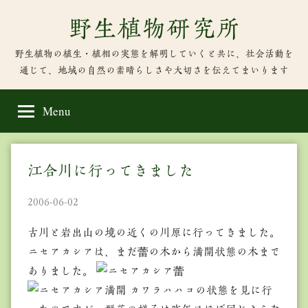
Skip
野生植物研究所
to
content
野生植物の植生・植相の実態を解明していくと共に、社会活動を
通じて、地域の自然の素晴らしさや大切さを伝えてまいります
Menu
江合川に行ってきました
2006-06-02
古川と岩出山の境の近くの川原に行ってきました。
ニセアカシアは、まだ蕾の木から満開状態の木まで
ありました。
カワラハハコの状態を見に行