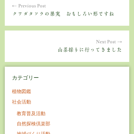
Previous Post
稿
クワガタソウの果実 おもしろい形ですね
ナ
ビ
ゲ
Next Post
山菜採りに行ってきました
ー
シ
ョ
カテゴリー
ン
植物図鑑
社会活動
教育普及活動
自然探検倶楽部
地域づくり活動