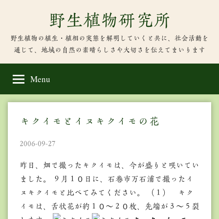
Skip
野生植物研究所
to
content
野生植物の植生・植相の実態を解明していくと共に、社会活動を
通じて、地域の自然の素晴らしさや大切さを伝えてまいります
Menu
キクイモとイヌキクイモの花
2006-09-27
昨日、畑で撮ったキクイモは、今が盛りと咲いてい
ました。 ９月１０日に、石巻市万石浦で撮ったイ
ヌキクイモと比べてみてください。 （１） キク
イモは、舌状花が約１０～２０枚、先端が３～５裂