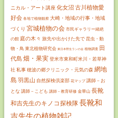
古川植物愛
化女沼
ニカル・アート講座
好会
大崎・地域の行事・地域
各地で植物観察
宮城植物の会
づくり
市民ギャラリー緒絶
庭の木々
旅先や出かけた先で
昆虫・動
の館
田
物・鳥
東北植物研究会
植物調査
東日本野生ランの会
畑・果実
代島
登米市東和町米川・若草神
網地
社
私事
穂波の郷クリニック・元気の森
島
羽黒山
自然探検倶楽部
講師－お
花マップ
長靴
とな
講師－こども
金華山
講師－教育研修
長靴和
和吉先生のキノコ探検隊
吉先生の植物雑記