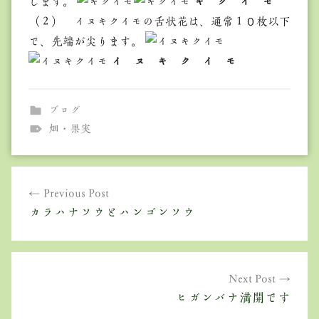
します。
キ ク イ モ
（２） イヌキクイモの舌状花は、通常１０枚以下
で、先端が尖ります。
イ ヌ キ ク イ モ
ブログ
畑・果実
投
Previous Post
稿
カラハナソウとハンゴンソウ
ナ
ビ
ゲ
Next Post
ヒガンバナ満開です
ー