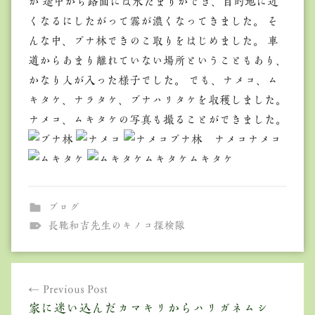
か 途中から路面には水たまりができ、目的地に近
くなるにしたがって霧が濃くなってきました。 そ
んな中、ブナ林できのこ取りをはじめました。 車
道からあまり離れていない場所ということもあり、
かなり人が入った様子でした。 でも、ナメコ、ム
キタケ、ナラタケ、ブナハリタケを収穫しました。
ナメコ、ムキタケの写真も撮ることができました。
ブナ林 ナメコナメコ
ムキタケムキタケ
ブログ
長靴和吉先生のキノコ探検隊
投
Previous Post
稿
家に迷い込んだカマキリからハリガネムシ