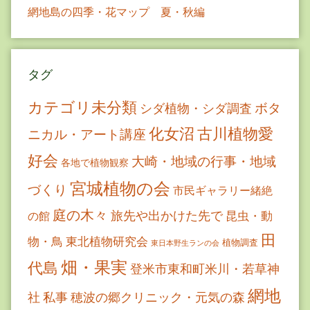
網地島の四季・花マップ 夏・秋編
タグ
カテゴリ未分類
ボタ
シダ植物・シダ調査
古川植物愛
化女沼
ニカル・アート講座
好会
大崎・地域の行事・地域
各地で植物観察
宮城植物の会
づくり
市民ギャラリー緒絶
庭の木々
旅先や出かけた先で
昆虫・動
の館
田
物・鳥
東北植物研究会
植物調査
東日本野生ランの会
畑・果実
代島
登米市東和町米川・若草神
網地
社
私事
穂波の郷クリニック・元気の森