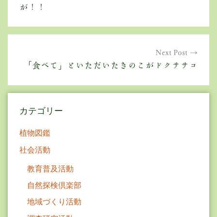
ナ
が！！
ビ
ゲ
Next Post
ー
「食べて」といただいたきのこがドクササコ
シ
ョ
カテゴリー
ン
植物図鑑
社会活動
教育普及活動
自然探検倶楽部
地域づくり活動