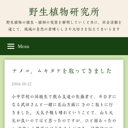
Skip
野生植物研究所
to
content
野生植物の植生・植相の実態を解明していくと共に、社会活動を
通じて、地域の自然の素晴らしさや大切さを伝えてまいります
Menu
ナメコ、ムキタケを取ってきました
2006-10-12
小中学校の同級生で飲み友達の佐藤君と、８０才に
なる武田さんと一緒に花山方面に きのこ取りに行
きました。 天気予報も晴れということで、山も天
気が良いのではと思ったのですが、ひと雨あったの