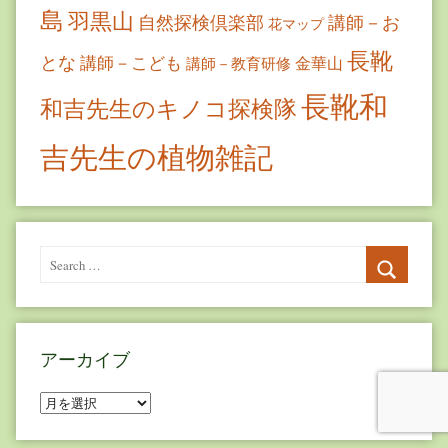
島
羽黒山
自然探検倶楽部
講師－お
花マップ
長靴
とな
講師－こども
金華山
講師－教育研修
長靴和
和吉先生のキノコ探検隊
吉先生の植物雑記
Search
for:
Search
アーカイブ
ア
ー