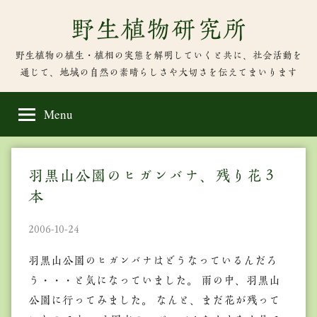
Skip
野生植物研究所
to
content
野生植物の植生・植相の実態を解明していくと共に、社会活動を
通じて、地域の自然の素晴らしさや大切さを伝えてまいります
Menu
羽黒山公園のヒガンバナ、残り花３
本
2006-10-24
羽黒山公園のヒガンバナはどうなっているんだろ
う・・・と気になっていました。 雨の中、羽黒山
公園に行ってみました。 なんと、まだ花が残って