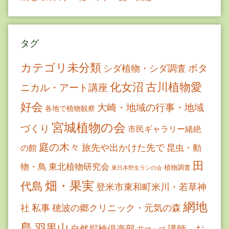
タグ
カテゴリ未分類
ボタ
シダ植物・シダ調査
古川植物愛
化女沼
ニカル・アート講座
好会
大崎・地域の行事・地域
各地で植物観察
宮城植物の会
づくり
市民ギャラリー緒絶
庭の木々
旅先や出かけた先で
昆虫・動
の館
田
物・鳥
東北植物研究会
植物調査
東日本野生ランの会
畑・果実
代島
登米市東和町米川・若草神
網地
社
私事
穂波の郷クリニック・元気の森
島
羽黒山
自然探検倶楽部
講師－お