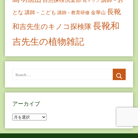
花マップ
長靴
とな
講師－こども
金華山
講師－教育研修
長靴和
和吉先生のキノコ探検隊
吉先生の植物雑記
Search
for:
Search
アーカイブ
ア
ー
カ