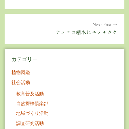
ナ
ビ
ゲ
Next Post
ナメコの榾木にエノキタケ
ー
シ
ョ
カテゴリー
ン
植物図鑑
社会活動
教育普及活動
自然探検倶楽部
地域づくり活動
調査研究活動