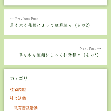
投
Previous Post
稿
草も木も種類によって紅葉様々（その2）
ナ
ビ
ゲ
Next Post
草も木も種類によって紅葉様々（その3）
ー
シ
ョ
カテゴリー
ン
植物図鑑
社会活動
教育普及活動