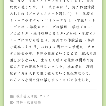
法、及び、学校ビオトープのすすめ」です。 要項
は次の通りです。 １．はじめに ２．野外体験活動
あれこれ（プロジェクターを通して） ３．学校ビ
オトープのすすめ ・ビオトープとは ･学校ビオト
ープとは ・学校ビオトープの活用 ・学校ビオトー
プの造り方 ・維持管理の考え方･方向性 ・学校ビオ
トープにおける管理 ４．野外での体験活動 ・冬芽
を観察しよう ５．おわりに 野外での活動は、ポカ
ポカ陽気の中、冬芽の観察ということで、校地の周
囲を歩きながら、 主として様々な種類の樹木や野
草の冬芽の観察を行ないました。 参加者は、理科
教育に力を入れて取り組んでいる先生方なので、
いろいろな面で深い話をすることができました。
教育普及活動
,
ブログ
講師－教育研修