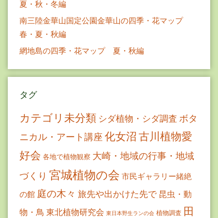
夏・秋・冬編
南三陸金華山国定公園金華山の四季・花マップ
春・夏・秋編
網地島の四季・花マップ 夏・秋編
タグ
カテゴリ未分類
ボタ
シダ植物・シダ調査
古川植物愛
化女沼
ニカル・アート講座
好会
大崎・地域の行事・地域
各地で植物観察
宮城植物の会
づくり
市民ギャラリー緒絶
庭の木々
旅先や出かけた先で
昆虫・動
の館
田
物・鳥
東北植物研究会
植物調査
東日本野生ランの会