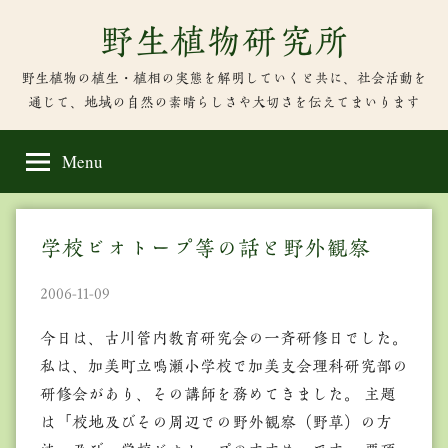
Skip
野生植物研究所
to
content
野生植物の植生・植相の実態を解明していくと共に、社会活動を
通じて、地域の自然の素晴らしさや大切さを伝えてまいります
Menu
学校ビオトープ等の話と野外観察
2006-11-09
今日は、古川管内教育研究会の一斉研修日でした。
私は、加美町立鳴瀬小学校で加美支会理科研究部の
研修会があり、その講師を務めてきました。 主題
は「校地及びその周辺での野外観察（野草）の方