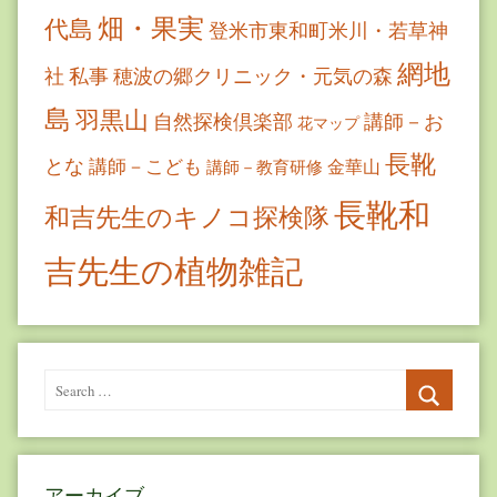
畑・果実
代島
登米市東和町米川・若草神
網地
社
私事
穂波の郷クリニック・元気の森
島
羽黒山
自然探検倶楽部
講師－お
花マップ
長靴
とな
講師－こども
金華山
講師－教育研修
長靴和
和吉先生のキノコ探検隊
吉先生の植物雑記
Search
for:
Search
アーカイブ