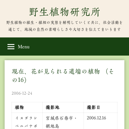
Skip
野生植物研究所
to
content
野生植物の植生・植相の実態を解明していくと共に、社会活動を
通じて、地域の自然の素晴らしさや大切さを伝えてまいります
Menu
現在、花が見られる道端の植物 （そ
の16）
2006-12-24
植物
撮影地
撮影日
イヌガラシ
宮城県石巻市・
2006.12.16
ベニバナボ
網地島