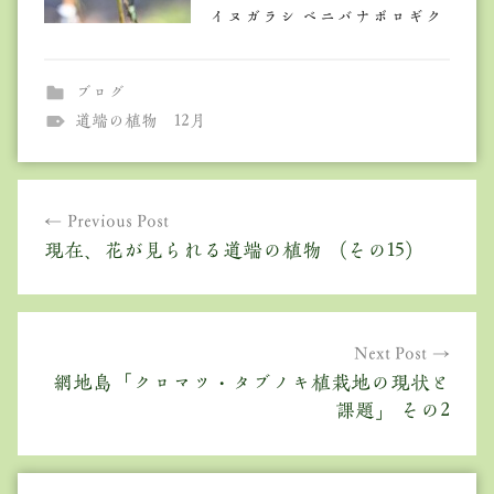
イヌガラシ ベニバナボロギク
ブログ
道端の植物 12月
投
Previous Post
稿
現在、花が見られる道端の植物 （その15）
ナ
ビ
ゲ
Next Post
網地島「クロマツ・タブノキ植栽地の現状と
ー
課題」 その2
シ
ョ