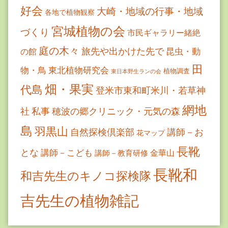
好会
大崎・地域の行事・地域
各地で植物観察
宮城植物の会
づくり
市民ギャラリー緒絶
庭の木々
旅先や出かけた先で
昆虫・動
の館
田
物・鳥
東北植物研究会
植物調査
東日本野生ランの会
畑・果実
代島
登米市東和町米川・若草神
網地
社
私事
穂波の郷クリニック・元気の森
島
羽黒山
自然探検倶楽部
講師－お
花マップ
長靴
とな
講師－こども
金華山
講師－教育研修
長靴和
和吉先生のキノコ探検隊
吉先生の植物雑記