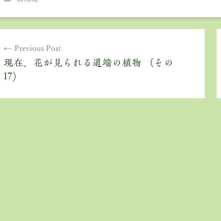
投
Previous Post
稿
現在、花が見られる道端の植物 （その
ナ
17）
ビ
ゲ
ー
シ
ョ
ン