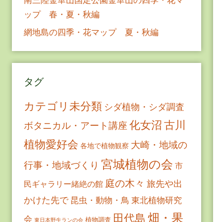
ップ 春・夏・秋編
網地島の四季・花マップ 夏・秋編
タグ
カテゴリ未分類
シダ植物・シダ調査
古川
化女沼
ボタニカル・アート講座
植物愛好会
大崎・地域の
各地で植物観察
宮城植物の会
行事・地域づくり
市
庭の木々
旅先や出
民ギャラリー緒絶の館
かけた先で
昆虫・動物・鳥
東北植物研究
畑・果
田代島
会
植物調査
東日本野生ランの会