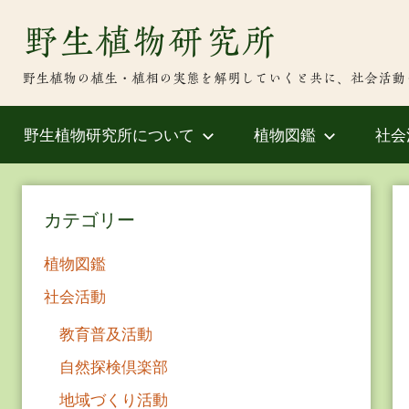
Skip
野生植物研究所
to
content
野生植物の植生・植相の実態を解明していくと共に、社会活動
野生植物研究所について
植物図鑑
社会
カテゴリー
植物図鑑
社会活動
教育普及活動
自然探検倶楽部
地域づくり活動