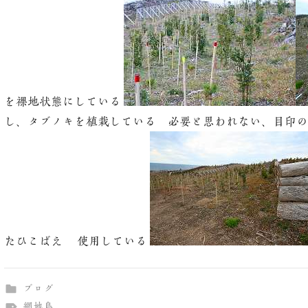
を裸地状態にしている
し、タブノキを植栽している 必要と思われない、目印の
たひこばえ 使用している
ブログ
網地島