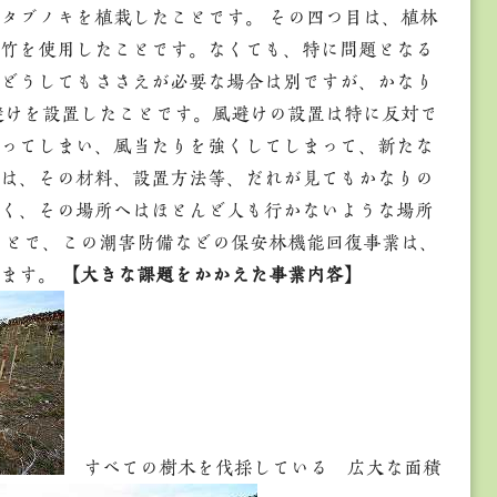
タブノキを植栽したことです。 その四つ目は、植林
竹を使用したことです。なくても、特に問題となる
どうしてもささえが必要な場合は別ですが、かなり
避けを設置したことです。風避けの設置は特に反対で
ってしまい、風当たりを強くしてしまって、新たな
は、その材料、設置方法等、だれが見てもかなりの
く、その場所へはほとんど人も行かないような場所
ことで、この潮害防備などの保安林機能回復事業は、
います。
【大きな課題をかかえた事業内容】
すべての樹木を伐採している 広大な面積