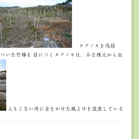
タブノキを伐採
ついた竹棒を 目につくタブノキは、みな株元から出
人もこない所に金をかけた風よけを設置している