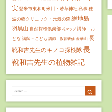
実
登米市東和町米川・若草神社
私事
穂
網地島
波の郷クリニック・元気の森
羽黒山
自然探検倶楽部
講師－お
花マップ
長
とな
講師－こども
金華山
講師－教育研修
長
靴和吉先生のキノコ探検隊
靴和吉先生の植物雑記
Search
for:
Search