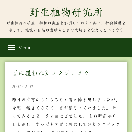
Skip
野生植物研究所
to
content
野生植物の植生・植相の実態を解明していくと共に、社会活動を
通じて、地域の自然の素晴らしさや大切さを伝えてまいります
Menu
雪に覆われたフクジュソウ
2007-02-02
昨日の夕方からちらちらと雪が降り出しましたが、
今朝、起きてみると、雪が積もっていました。 計
ってみると２．５ｃｍほどでした。 １０時前から
日も差し、すっぽりと雪に覆われていたフクジュソ