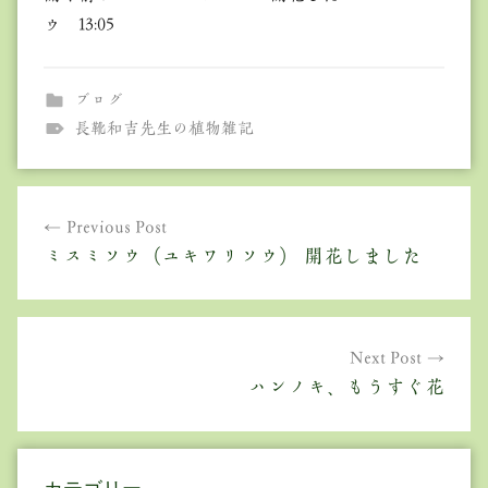
ウ 13:05
ブログ
長靴和吉先生の植物雑記
投
Previous Post
稿
ミスミソウ（ユキワリソウ） 開花しました
ナ
ビ
ゲ
Next Post
ハンノキ、もうすぐ花
ー
シ
ョ
カテゴリー