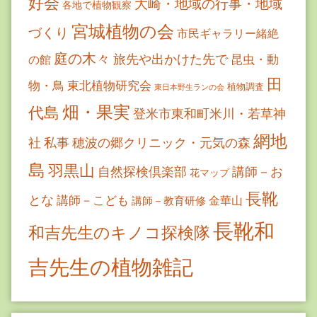
好会
大崎・地域の行事・地域
各地で植物観察
宮城植物の会
づくり
市民ギャラリー緒絶
庭の木々
旅先や出かけた先で
昆虫・動
の館
田
物・鳥
東北植物研究会
植物調査
東日本野生ランの会
畑・果実
代島
登米市東和町米川・若草神
網地
社
私事
穂波の郷クリニック・元気の森
島
羽黒山
自然探検倶楽部
講師－お
花マップ
長靴
とな
講師－こども
金華山
講師－教育研修
長靴和
和吉先生のキノコ探検隊
吉先生の植物雑記