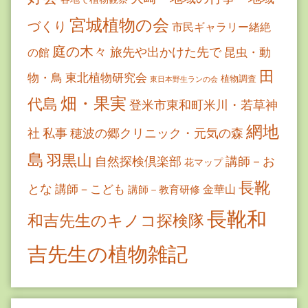
宮城植物の会
づくり
市民ギャラリー緒絶
庭の木々
旅先や出かけた先で
昆虫・動
の館
田
物・鳥
東北植物研究会
植物調査
東日本野生ランの会
畑・果実
代島
登米市東和町米川・若草神
網地
社
私事
穂波の郷クリニック・元気の森
島
羽黒山
自然探検倶楽部
講師－お
花マップ
長靴
とな
講師－こども
金華山
講師－教育研修
長靴和
和吉先生のキノコ探検隊
吉先生の植物雑記