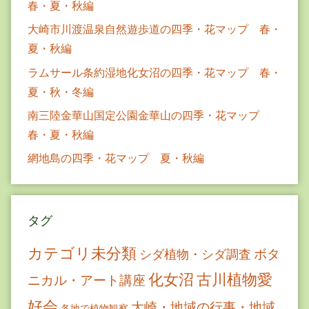
春・夏・秋編
大崎市川渡温泉自然遊歩道の四季・花マップ 春・
夏・秋編
ラムサール条約湿地化女沼の四季・花マップ 春・
夏・秋・冬編
南三陸金華山国定公園金華山の四季・花マップ
春・夏・秋編
網地島の四季・花マップ 夏・秋編
タグ
カテゴリ未分類
ボタ
シダ植物・シダ調査
古川植物愛
化女沼
ニカル・アート講座
好会
大崎・地域の行事・地域
各地で植物観察