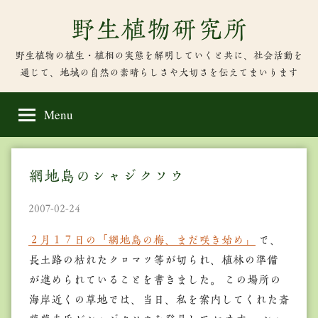
Skip
野生植物研究所
to
content
野生植物の植生・植相の実態を解明していくと共に、社会活動を
通じて、地域の自然の素晴らしさや大切さを伝えてまいります
Menu
網地島のシャジクソウ
2007-02-24
２月１７日の「網地島の梅、まだ咲き始め」
で、
長土路の枯れたクロマツ等が切られ、植林の準備
が進められていることを書きました。 この場所の
海岸近くの草地では、当日、私を案内してくれた斎