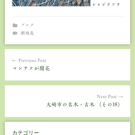
シャジクソウ
ブログ
網地島
投
Previous Post
稿
マンサクが開花
ナ
ビ
ゲ
Next Post
大崎市の名木・古木 （その18）
ー
シ
ョ
カテゴリー