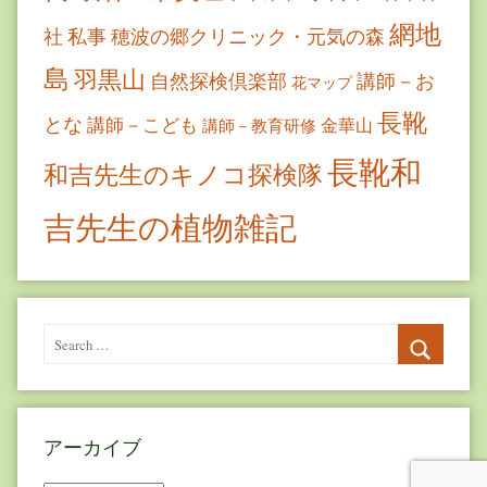
網地
社
私事
穂波の郷クリニック・元気の森
島
羽黒山
自然探検倶楽部
講師－お
花マップ
長靴
とな
講師－こども
金華山
講師－教育研修
長靴和
和吉先生のキノコ探検隊
吉先生の植物雑記
Search
for:
Search
アーカイブ