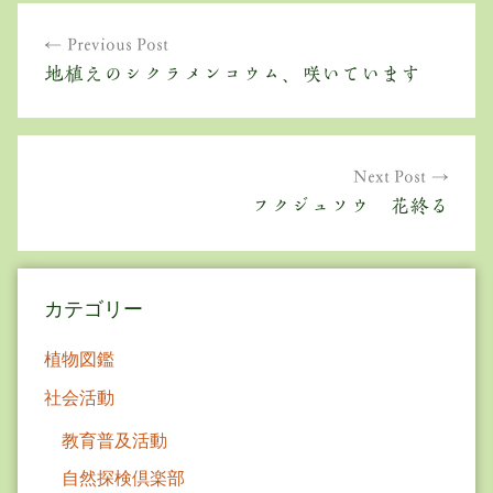
投
Previous Post
稿
地植えのシクラメンコウム、咲いています
ナ
ビ
ゲ
Next Post
フクジュソウ 花終る
ー
シ
ョ
カテゴリー
ン
植物図鑑
社会活動
教育普及活動
自然探検倶楽部