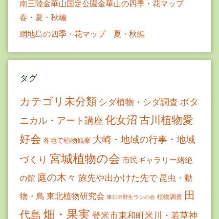
南三陸金華山国定公園金華山の四季・花マップ
春・夏・秋編
網地島の四季・花マップ 夏・秋編
タグ
カテゴリ未分類
ボタ
シダ植物・シダ調査
古川植物愛
化女沼
ニカル・アート講座
好会
大崎・地域の行事・地域
各地で植物観察
宮城植物の会
づくり
市民ギャラリー緒絶
庭の木々
旅先や出かけた先で
昆虫・動
の館
田
物・鳥
東北植物研究会
植物調査
東日本野生ランの会
畑・果実
代島
登米市東和町米川・若草神