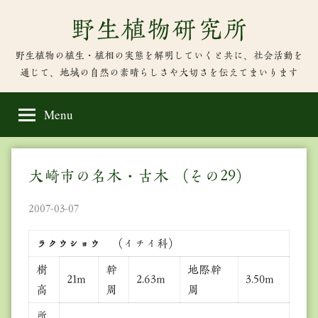
Skip
野生植物研究所
to
content
野生植物の植生・植相の実態を解明していくと共に、社会活動を
通じて、地域の自然の素晴らしさや大切さを伝えてまいります
Menu
大崎市の名木・古木 （その29）
2007-03-07
（イチイ科）
ラクウショウ
樹
幹
地際幹
21m
2.63m
3.50m
高
周
周
所