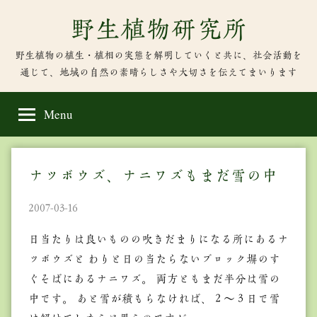
Skip
野生植物研究所
to
content
野生植物の植生・植相の実態を解明していくと共に、社会活動を
通じて、地域の自然の素晴らしさや大切さを伝えてまいります
Menu
ナツボウズ、ナニワズもまだ雪の中
2007-03-16
日当たりは良いものの吹きだまりになる所にあるナ
ツボウズと わりと日の当たらないブロック塀のす
ぐそばにあるナニワズ。 両方ともまだ半分は雪の
中です。 あと雪が積もらなければ、２～３日で雪