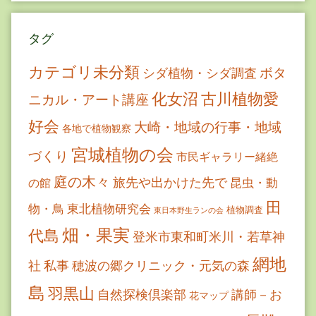
タグ
カテゴリ未分類
ボタ
シダ植物・シダ調査
古川植物愛
化女沼
ニカル・アート講座
好会
大崎・地域の行事・地域
各地で植物観察
宮城植物の会
づくり
市民ギャラリー緒絶
庭の木々
旅先や出かけた先で
昆虫・動
の館
田
物・鳥
東北植物研究会
植物調査
東日本野生ランの会
畑・果実
代島
登米市東和町米川・若草神
網地
社
私事
穂波の郷クリニック・元気の森
島
羽黒山
自然探検倶楽部
講師－お
花マップ