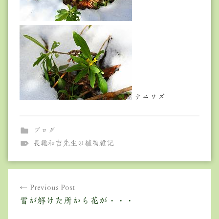
ナニワズ
ブログ
長靴和吉先生の植物雑記
投
Previous Post
稿
雪が解けた所から花が・・・
ナ