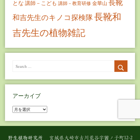
長靴
とな
講師－こども
金華山
講師－教育研修
長靴和
和吉先生のキノコ探検隊
吉先生の植物雑記
Search
for:
Search
アーカイブ
ア
ー
カ
イ
野生植物研究所
宮城県大崎市古川荒谷字簀ノ子町12-2