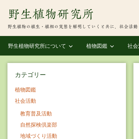
Skip
野生植物研究所
to
content
野生植物の植生・植相の実態を解明していくと共に、社会活動
野生植物研究所について
植物図鑑
社会
カテゴリー
植物図鑑
社会活動
教育普及活動
自然探検倶楽部
地域づくり活動