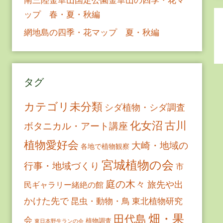
ップ 春・夏・秋編
網地島の四季・花マップ 夏・秋編
タグ
カテゴリ未分類
シダ植物・シダ調査
古川
化女沼
ボタニカル・アート講座
植物愛好会
大崎・地域の
各地で植物観察
宮城植物の会
行事・地域づくり
市
庭の木々
旅先や出
民ギャラリー緒絶の館
かけた先で
昆虫・動物・鳥
東北植物研究
畑・果
田代島
会
植物調査
東日本野生ランの会