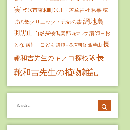
実
登米市東和町米川・若草神社
私事
穂
網地島
波の郷クリニック・元気の森
羽黒山
自然探検倶楽部
講師－お
花マップ
長
とな
講師－こども
金華山
講師－教育研修
長
靴和吉先生のキノコ探検隊
靴和吉先生の植物雑記
Search
for:
Search