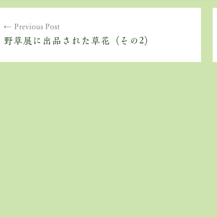
投
Previous Post
稿
野草展に出品された草花（その2）
ナ
ビ
ゲ
ー
シ
ョ
ン