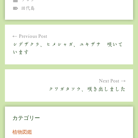
ブログ
田代島
投
Previous Post
稿
シデザクラ、ヒメシャガ、ユキザサ 咲いて
ナ
います
ビ
ゲ
Next Post
ー
クワガタソウ、咲き出しました
シ
ョ
カテゴリー
ン
植物図鑑