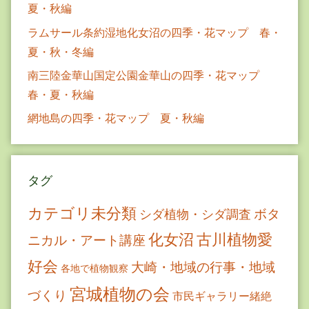
夏・秋編
ラムサール条約湿地化女沼の四季・花マップ 春・
夏・秋・冬編
南三陸金華山国定公園金華山の四季・花マップ
春・夏・秋編
網地島の四季・花マップ 夏・秋編
タグ
カテゴリ未分類
ボタ
シダ植物・シダ調査
古川植物愛
化女沼
ニカル・アート講座
好会
大崎・地域の行事・地域
各地で植物観察
宮城植物の会
づくり
市民ギャラリー緒絶