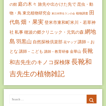
庭の木々
旅先や出かけた先で
昆虫・動
の館
田
物・鳥
東北植物研究会
植物調査
東日本野生ランの会
畑・果実
代島
登米市東和町米川・若草神
網地
社
私事
穂波の郷クリニック・元気の森
島
羽黒山
自然探検倶楽部
講師－お
花マップ
長靴
とな
講師－こども
金華山
講師－教育研修
長靴和
和吉先生のキノコ探検隊
吉先生の植物雑記
Search
for: