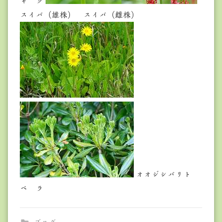
ャ ク
スイバ（雄株） スイバ（雌株）
オオジシバリト
ベ ラ