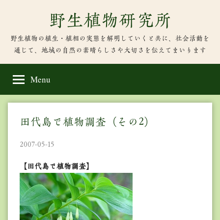
Skip
野生植物研究所
to
content
野生植物の植生・植相の実態を解明していくと共に、社会活動を
通じて、地域の自然の素晴らしさや大切さを伝えてまいります
Menu
田代島で植物調査（その2）
2007-05-15
【田代島で植物調査】