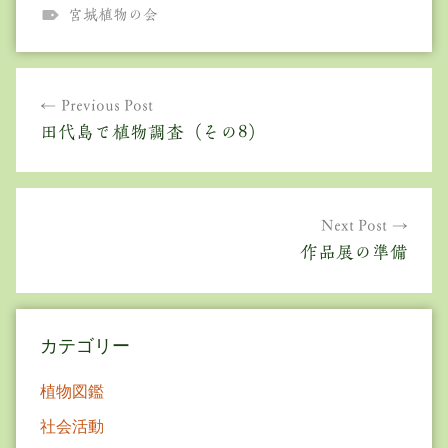
宮城植物の会
投
Previous Post
稿
田代島で植物調査（その8）
ナ
ビ
ゲ
Next Post
作品展の準備
ー
シ
ョ
カテゴリー
ン
植物図鑑
社会活動