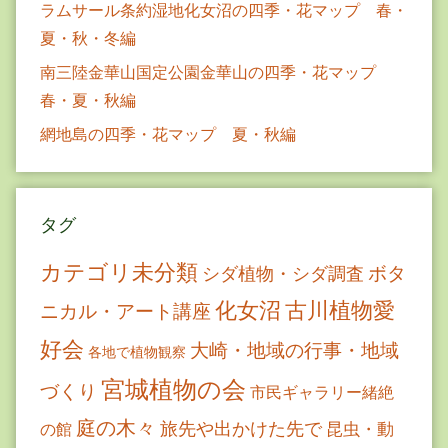
ラムサール条約湿地化女沼の四季・花マップ 春・
夏・秋・冬編
南三陸金華山国定公園金華山の四季・花マップ
春・夏・秋編
網地島の四季・花マップ 夏・秋編
タグ
カテゴリ未分類
ボタ
シダ植物・シダ調査
古川植物愛
化女沼
ニカル・アート講座
好会
大崎・地域の行事・地域
各地で植物観察
宮城植物の会
づくり
市民ギャラリー緒絶
庭の木々
旅先や出かけた先で
昆虫・動
の館