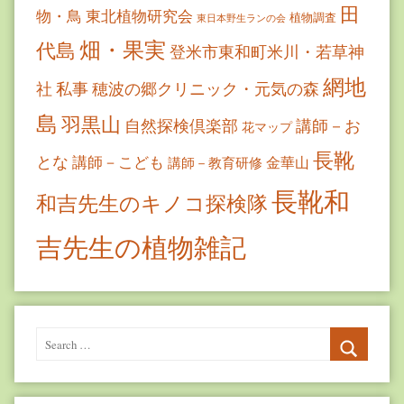
田
物・鳥
東北植物研究会
植物調査
東日本野生ランの会
畑・果実
代島
登米市東和町米川・若草神
網地
社
私事
穂波の郷クリニック・元気の森
島
羽黒山
自然探検倶楽部
講師－お
花マップ
長靴
とな
講師－こども
金華山
講師－教育研修
長靴和
和吉先生のキノコ探検隊
吉先生の植物雑記
Search
for:
Search