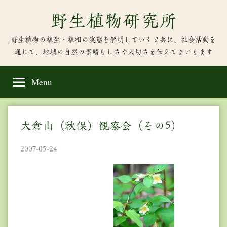
Skip
野生植物研究所
to
content
野生植物の植生・植相の実態を解明していくと共に、社会活動を
通じて、地域の自然の素晴らしさや大切さを伝えてまいります
Menu
大倉山（秋保）観察会（その5）
2007-05-24