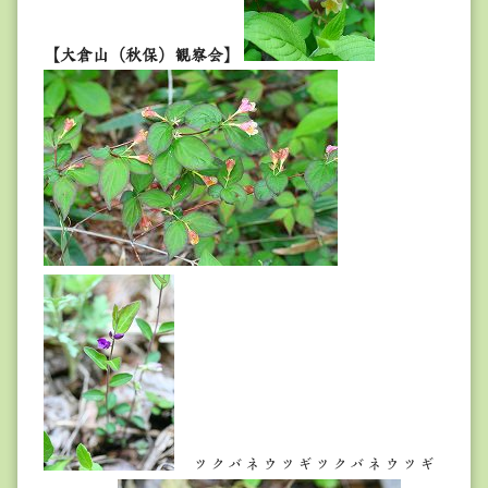
【大倉山（秋保）観察会】
ツクバネウツギツクバネウツギ