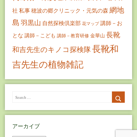
網地
社
私事
穂波の郷クリニック・元気の森
島
羽黒山
自然探検倶楽部
講師－お
花マップ
長靴
とな
講師－こども
金華山
講師－教育研修
長靴和
和吉先生のキノコ探検隊
吉先生の植物雑記
Search
for:
Search
アーカイブ