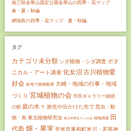
南三陸金華山国定公園金華山の四季・花マップ
春・夏・秋編
網地島の四季・花マップ 夏・秋編
タグ
カテゴリ未分類
ボタ
シダ植物・シダ調査
古川植物愛
化女沼
ニカル・アート講座
好会
大崎・地域の行事・地域
各地で植物観察
宮城植物の会
づくり
市民ギャラリー緒絶
庭の木々
旅先や出かけた先で
昆虫・動
の館
田
物・鳥
東北植物研究会
植物調査
東日本野生ランの会
畑・果実
代島
登米市東和町米川・若草神