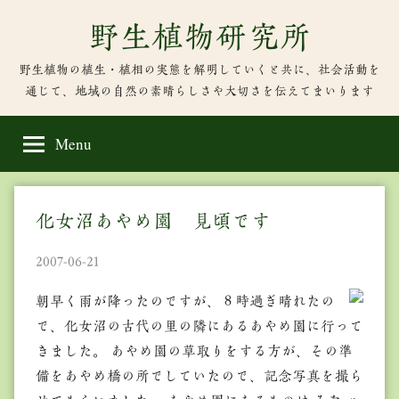
Skip
野生植物研究所
to
content
野生植物の植生・植相の実態を解明していくと共に、社会活動を
通じて、地域の自然の素晴らしさや大切さを伝えてまいります
Menu
化女沼あやめ園 見頃です
2007-06-21
朝早く雨が降ったのですが、８時過ぎ晴れたの
で、化女沼の古代の里の隣にあるあやめ園に行って
きました。 あやめ園の草取りをする方が、その準
備をあやめ橋の所でしていたので、記念写真を撮ら