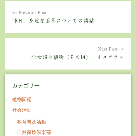
投
Previous Post
稿
昨日、身近な薬草についての講話
ナ
ビ
ゲ
Next Post
化女沼の植物（その14） イヌガラシ
ー
シ
ョ
カテゴリー
ン
植物図鑑
社会活動
教育普及活動
自然探検倶楽部