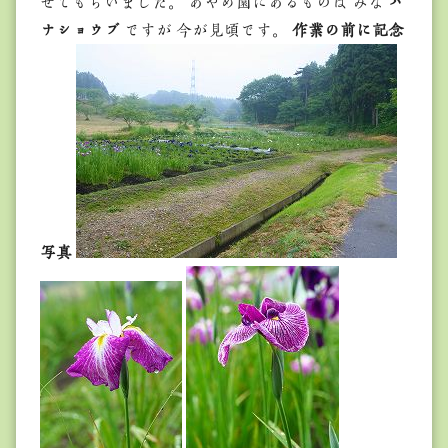
せてもらいました。 あやめ園にあるものは みな
ハ
ナショウブ
ですが 今が見頃です。
作業の前に記念
写真