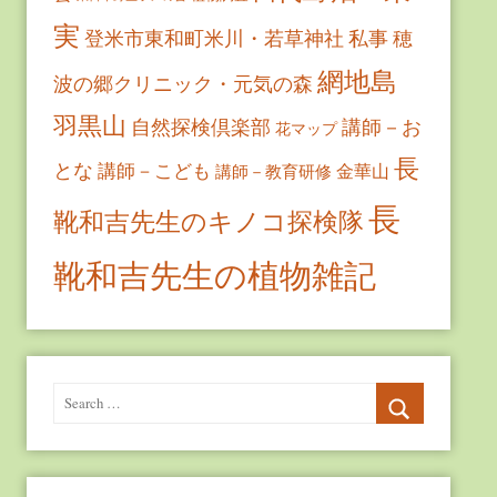
実
登米市東和町米川・若草神社
私事
穂
網地島
波の郷クリニック・元気の森
羽黒山
自然探検倶楽部
講師－お
花マップ
長
とな
講師－こども
金華山
講師－教育研修
長
靴和吉先生のキノコ探検隊
靴和吉先生の植物雑記
Search
for:
Search