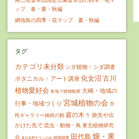
ップ 春・夏・秋編
網地島の四季・花マップ 夏・秋編
タグ
カテゴリ未分類
シダ植物・シダ調査
古川
化女沼
ボタニカル・アート講座
植物愛好会
大崎・地域の
各地で植物観察
宮城植物の会
行事・地域づくり
市
庭の木々
旅先や出
民ギャラリー緒絶の館
かけた先で
昆虫・動物・鳥
東北植物研究
畑・果
田代島
会
植物調査
東日本野生ランの会