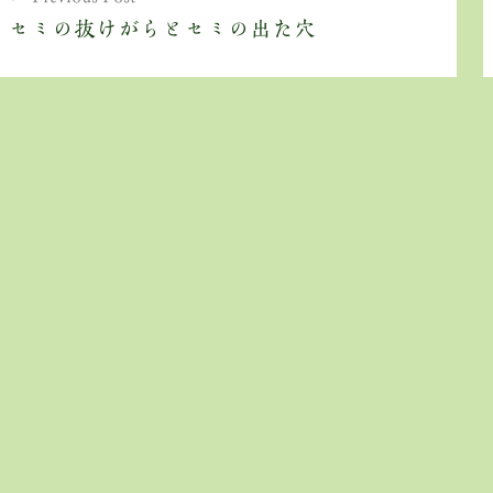
稿
セミの抜けがらとセミの出た穴
ナ
ビ
ゲ
ー
シ
ョ
ン