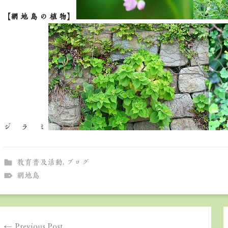
【網 地 島 の 植 物】
ジ ラ ミ
教育普及活動
,
ブログ
網地島
投
Previous Post