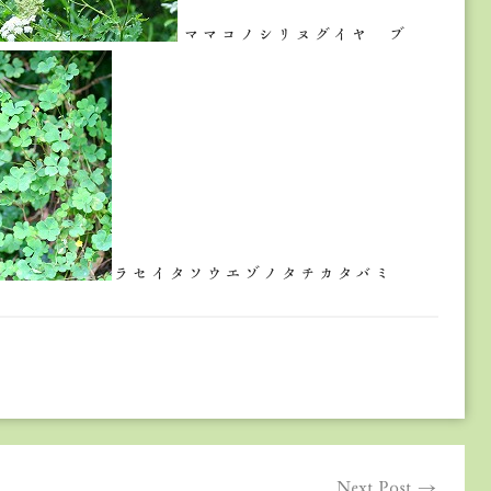
ママコノシリヌグイヤ ブ
ラセイタソウエゾノタチカタバミ
Next Post