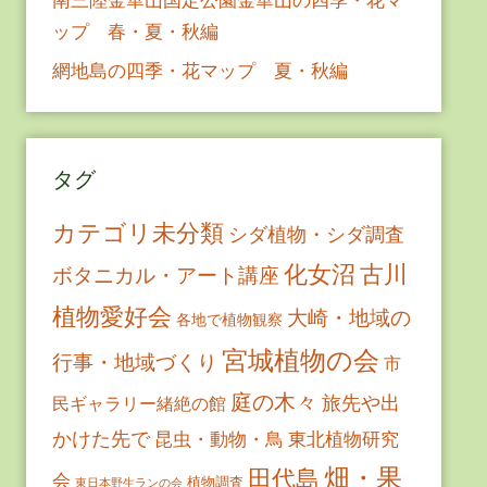
ップ 春・夏・秋編
網地島の四季・花マップ 夏・秋編
タグ
カテゴリ未分類
シダ植物・シダ調査
古川
化女沼
ボタニカル・アート講座
植物愛好会
大崎・地域の
各地で植物観察
宮城植物の会
行事・地域づくり
市
庭の木々
旅先や出
民ギャラリー緒絶の館
かけた先で
昆虫・動物・鳥
東北植物研究
畑・果
田代島
会
植物調査
東日本野生ランの会