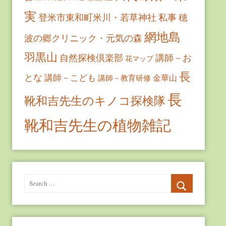
実
登米市東和町米川・若草神社
私事
穂
網地島
波の郷クリニック・元気の森
羽黒山
自然探検倶楽部
講師－お
花マップ
長
とな
講師－こども
金華山
講師－教育研修
長
靴和吉先生のキノコ探検隊
靴和吉先生の植物雑記
Search
for:
Search