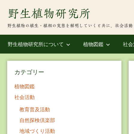
Skip
野生植物研究所
to
content
野生植物の植生・植相の実態を解明していくと共に、社会活動
野生植物研究所について
植物図鑑
社会
カテゴリー
植物図鑑
社会活動
教育普及活動
自然探検倶楽部
地域づくり活動