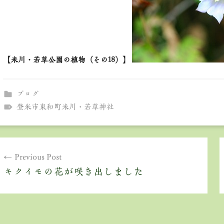
【米川・若草公園の植物（その18）】
ブログ
登米市東和町米川・若草神社
投
Previous Post
稿
キクイモの花が咲き出しました
ナ
ビ
ゲ