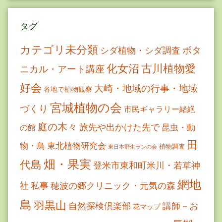
タグ
カテゴリ未分類
ボタ
シダ植物・シダ調査
古川植物愛
化女沼
ニカル・アート講座
好会
大崎・地域の行事・地域
各地で植物観察
宮城植物の会
づくり
市民ギャラリー緒絶
庭の木々
旅先や出かけた先で
昆虫・動
の館
田
物・鳥
東北植物研究会
植物調査
東日本野生ランの会
畑・果実
代島
登米市東和町米川・若草神
網地
社
私事
穂波の郷クリニック・元気の森
島
羽黒山
自然探検倶楽部
講師－お
花マップ