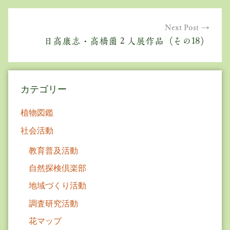
ビ
ゲ
Next Post
日高康志・高橋薗２人展作品（その18）
ー
シ
ョ
カテゴリー
ン
植物図鑑
社会活動
教育普及活動
自然探検倶楽部
地域づくり活動
調査研究活動
花マップ