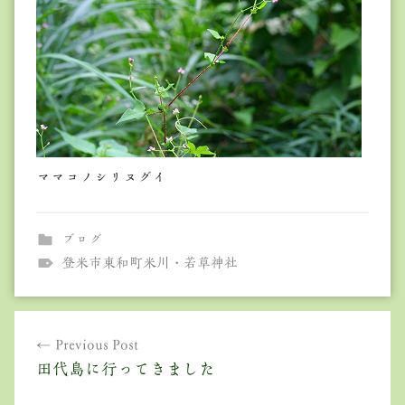
ママコノシリヌグイ
ブログ
登米市東和町米川・若草神社
投
Previous Post
稿
田代島に行ってきました
ナ