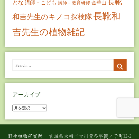
長靴
とな
講師－こども
金華山
講師－教育研修
長靴和
和吉先生のキノコ探検隊
吉先生の植物雑記
Search
for:
Search
アーカイブ
ア
ー
カ
イ
野生植物研究所
宮城県大崎市古川荒谷字簀ノ子町12-2