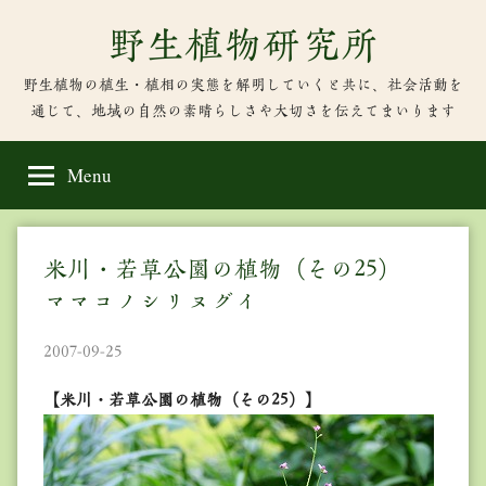
Skip
野生植物研究所
to
content
野生植物の植生・植相の実態を解明していくと共に、社会活動を
通じて、地域の自然の素晴らしさや大切さを伝えてまいります
Menu
米川・若草公園の植物（その25）
ママコノシリヌグイ
2007-09-25
【米川・若草公園の植物（その25）】