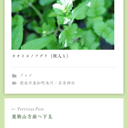
オオイヌノフグリ（斑入り）
ブログ
登米市東和町米川・若草神社
投
Previous Post
稿
栗駒山方面へ下見
ナ