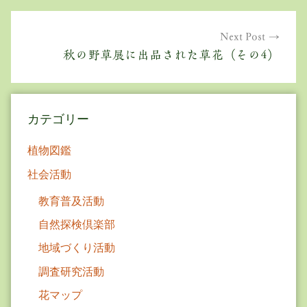
ビ
ゲ
Next Post
秋の野草展に出品された草花（その4）
ー
シ
ョ
カテゴリー
ン
植物図鑑
社会活動
教育普及活動
自然探検倶楽部
地域づくり活動
調査研究活動
花マップ