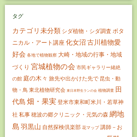
タグ
カテゴリ未分類
ボタ
シダ植物・シダ調査
古川植物愛
化女沼
ニカル・アート講座
好会
大崎・地域の行事・地域
各地で植物観察
宮城植物の会
づくり
市民ギャラリー緒絶
庭の木々
旅先や出かけた先で
昆虫・動
の館
田
物・鳥
東北植物研究会
植物調査
東日本野生ランの会
畑・果実
代島
登米市東和町米川・若草神
網地
社
私事
穂波の郷クリニック・元気の森
島
羽黒山
自然探検倶楽部
講師－お
花マップ