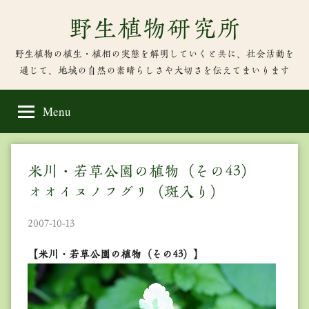
Skip
野生植物研究所
to
content
野生植物の植生・植相の実態を解明していくと共に、社会活動を
通じて、地域の自然の素晴らしさや大切さを伝えてまいります
Menu
米川・若草公園の植物（その43）
オオイヌノフグリ（斑入り）
2007-10-13
【米川・若草公園の植物（その43）】