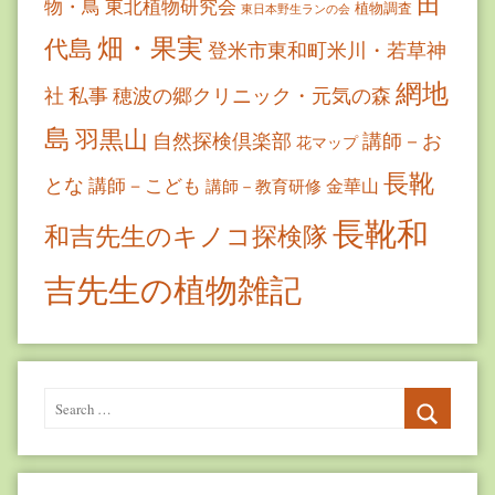
田
物・鳥
東北植物研究会
植物調査
東日本野生ランの会
畑・果実
代島
登米市東和町米川・若草神
網地
社
私事
穂波の郷クリニック・元気の森
島
羽黒山
自然探検倶楽部
講師－お
花マップ
長靴
とな
講師－こども
金華山
講師－教育研修
長靴和
和吉先生のキノコ探検隊
吉先生の植物雑記
Search
for:
Search