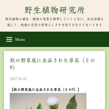
Skip
野生植物研究所
to
content
野生植物の植生・植相の実態を解明していくと共に、社会活動を
通じて、地域の自然の素晴らしさや大切さを伝えてまいります
Menu
秋の野草展に出品された草花（その
9）
2007-10-18
【秋の野草展に出品された草花（その9）】