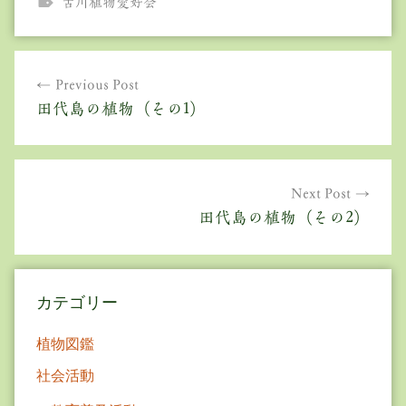
古川植物愛好会
投
Previous Post
稿
田代島の植物（その1）
ナ
ビ
ゲ
Next Post
田代島の植物（その2）
ー
シ
ョ
カテゴリー
ン
植物図鑑
社会活動