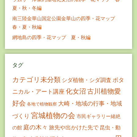
夏・秋・冬編
南三陸金華山国定公園金華山の四季・花マップ
春・夏・秋編
網地島の四季・花マップ 夏・秋編
タグ
カテゴリ未分類
ボタ
シダ植物・シダ調査
古川植物愛
化女沼
ニカル・アート講座
好会
大崎・地域の行事・地域
各地で植物観察
宮城植物の会
づくり
市民ギャラリー緒絶
庭の木々
旅先や出かけた先で
昆虫・動
の館