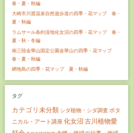
春・夏・秋編
大崎市川渡温泉自然遊歩道の四季・花マップ 春・
夏・秋編
ラムサール条約湿地化女沼の四季・花マップ 春・
夏・秋・冬編
南三陸金華山国定公園金華山の四季・花マップ
春・夏・秋編
網地島の四季・花マップ 夏・秋編
タグ
カテゴリ未分類
ボタ
シダ植物・シダ調査
古川植物愛
化女沼
ニカル・アート講座
好会
大崎・地域の行事・地域