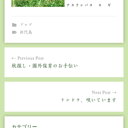
チカラシバヨ モ ギ
ブログ
田代島
投
Previous Post
稿
秋探し・園外保育のお手伝い
ナ
ビ
ゲ
Next Post
リンドウ、咲いています
ー
シ
ョ
カテゴリー