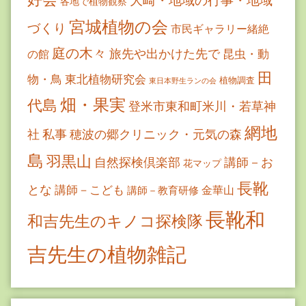
各地で植物観察
宮城植物の会
づくり
市民ギャラリー緒絶
庭の木々
旅先や出かけた先で
昆虫・動
の館
田
物・鳥
東北植物研究会
植物調査
東日本野生ランの会
畑・果実
代島
登米市東和町米川・若草神
網地
社
私事
穂波の郷クリニック・元気の森
島
羽黒山
自然探検倶楽部
講師－お
花マップ
長靴
とな
講師－こども
金華山
講師－教育研修
長靴和
和吉先生のキノコ探検隊
吉先生の植物雑記