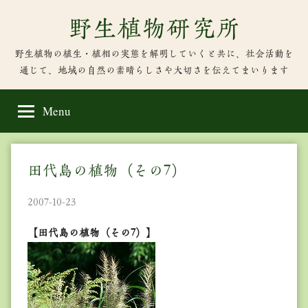
Skip
野生植物研究所
to
content
野生植物の植生・植相の実態を解明していくと共に、社会活動を
通じて、地域の自然の素晴らしさや大切さを伝えてまいります
Menu
田代島の植物（その7）
2007-10-23
【田代島の植物（その7）】