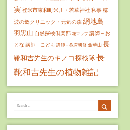
実
登米市東和町米川・若草神社
私事
穂
網地島
波の郷クリニック・元気の森
羽黒山
自然探検倶楽部
講師－お
花マップ
長
とな
講師－こども
金華山
講師－教育研修
長
靴和吉先生のキノコ探検隊
靴和吉先生の植物雑記
Search
for:
Search