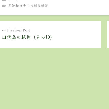
長靴和吉先生の植物雑記
投
Previous Post
稿
田代島の植物（その10）
ナ
ビ
ゲ
ー
シ
ョ
ン