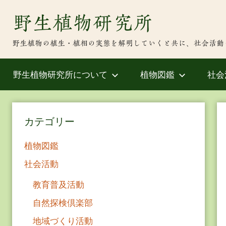
Skip
野生植物研究所
to
content
野生植物の植生・植相の実態を解明していくと共に、社会活動
野生植物研究所について
植物図鑑
社会
カテゴリー
植物図鑑
社会活動
教育普及活動
自然探検倶楽部
地域づくり活動