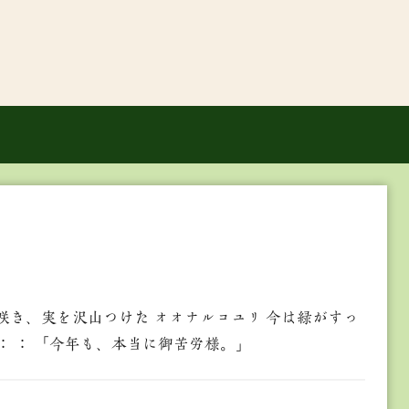
咲き、実を沢山つけた オオナルコユリ 今は緑がすっ
： ： 「今年も、本当に御苦労様。」