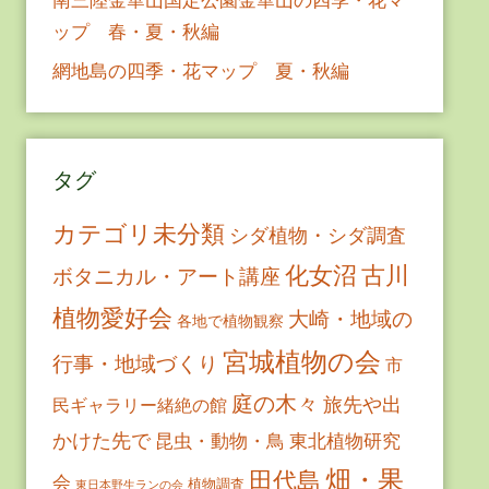
ップ 春・夏・秋編
網地島の四季・花マップ 夏・秋編
タグ
カテゴリ未分類
シダ植物・シダ調査
古川
化女沼
ボタニカル・アート講座
植物愛好会
大崎・地域の
各地で植物観察
宮城植物の会
行事・地域づくり
市
庭の木々
旅先や出
民ギャラリー緒絶の館
かけた先で
昆虫・動物・鳥
東北植物研究
畑・果
田代島
会
植物調査
東日本野生ランの会