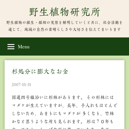
Skip
野生植物研究所
to
content
野生植物の植生・植相の実態を解明していくと共に、社会活動を
通じて、地域の自然の素晴らしさや大切さを伝えてまいります
Menu
杉処分に膨大なお金
2007-10-31
国道四号線沿いに杉林があります。 その杉林には
マダケが生えていますが、長年、手入れもほとんど
しないため、あまりにもマダケが 多くなり、竹林
かなと思うような所も見られます。 杉は７０年も