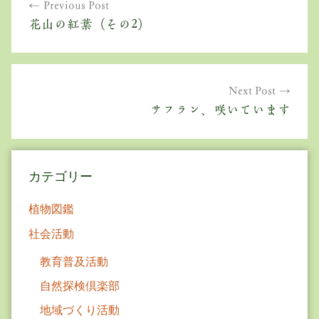
Previous Post
稿
花山の紅葉（その2）
ナ
ビ
ゲ
Next Post
サフラン、咲いています
ー
シ
ョ
カテゴリー
ン
植物図鑑
社会活動
教育普及活動
自然探検倶楽部
地域づくり活動