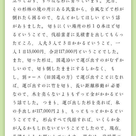
立っており、りっぱな杉に育っています。 先日、
その杉林の境の所にある民家から、台風などで杉が
倒れたら困るので、なんとかしてほしい という話
がありました。 切りにくい場所の杉１０本ほど切
るということで、伐採業者に見積書を出してもらっ
たところ、 人夫３人で３日かかるということ、一
人１日13,000円、合計117,000円ということでした。
また、切った杉は、国道沿いで運び出すのがむずか
しいので、切り倒したままにするしかなく、 も
し、別コース（旧国道の方）で運び出すことになれ
ば、運び出すのに竹を切り、長い距離移動が 必要
なので、木を売らないよりもずっと金がかかるとい
う話でした。 つまり、運び出した杉を売れば、私
の手出しが117,000円より、もっともっとかかるとい
うことです。 杉山すべて伐採すれば、いくらか金
が入るかもしれないということでしたので、現在、