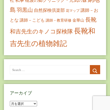
社
私事
穂波の郷クリニック・元気の森
島
羽黒山
自然探検倶楽部
講師－お
花マップ
長靴
とな
講師－こども
金華山
講師－教育研修
長靴和
和吉先生のキノコ探検隊
吉先生の植物雑記
Search
for:
Search
アーカイブ
ア
ー