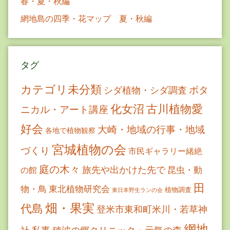
春・夏・秋編
網地島の四季・花マップ 夏・秋編
タグ
カテゴリ未分類
ボタ
シダ植物・シダ調査
古川植物愛
化女沼
ニカル・アート講座
好会
大崎・地域の行事・地域
各地で植物観察
宮城植物の会
づくり
市民ギャラリー緒絶
庭の木々
旅先や出かけた先で
昆虫・動
の館
田
物・鳥
東北植物研究会
植物調査
東日本野生ランの会
畑・果実
代島
登米市東和町米川・若草神
網地