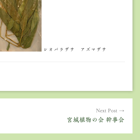
シオバラザサ アズマザサ
Next Post
宮城植物の会 幹事会