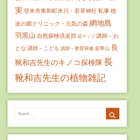
実
登米市東和町米川・若草神社
私事
穂
網地島
波の郷クリニック・元気の森
羽黒山
自然探検倶楽部
講師－お
花マップ
長
とな
講師－こども
金華山
講師－教育研修
長
靴和吉先生のキノコ探検隊
靴和吉先生の植物雑記
Search
for:
Search