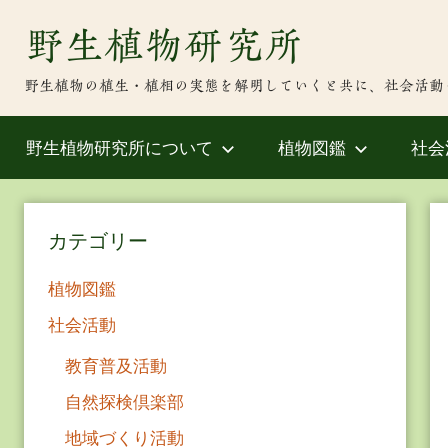
Skip
野生植物研究所
to
content
野生植物の植生・植相の実態を解明していくと共に、社会活動
野生植物研究所について
植物図鑑
社会
カテゴリー
植物図鑑
社会活動
教育普及活動
自然探検倶楽部
地域づくり活動