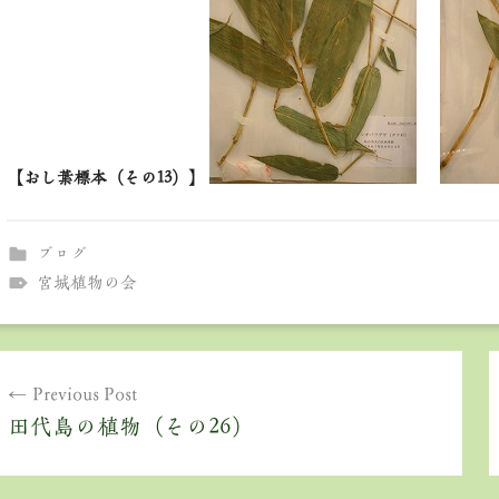
【おし葉標本（その13）】
ブログ
宮城植物の会
投
Previous Post
稿
田代島の植物（その26）
ナ
ビ