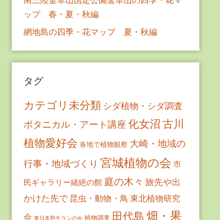
ップ 春・夏・秋編
網地島の四季・花マップ 夏・秋編
タグ
カテゴリ未分類
シダ植物・シダ調査
古川
化女沼
ボタニカル・アート講座
植物愛好会
大崎・地域の
各地で植物観察
宮城植物の会
行事・地域づくり
市
庭の木々
旅先や出
民ギャラリー緒絶の館
かけた先で
昆虫・動物・鳥
東北植物研究
畑・果
田代島
会
植物調査
東日本野生ランの会