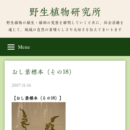
Skip
野生植物研究所
to
content
野生植物の植生・植相の実態を解明していくと共に、社会活動を
通じて、地域の自然の素晴らしさや大切さを伝えてまいります
Menu
おし葉標本（その18）
2007-11-16
【おし葉標本（その18）】