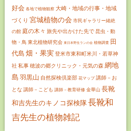
好会
大崎・地域の行事・地域
各地で植物観察
宮城植物の会
づくり
市民ギャラリー緒絶
庭の木々
旅先や出かけた先で
昆虫・動
の館
田
物・鳥
東北植物研究会
植物調査
東日本野生ランの会
畑・果実
代島
登米市東和町米川・若草神
網地
社
私事
穂波の郷クリニック・元気の森
島
羽黒山
自然探検倶楽部
講師－お
花マップ
長靴
とな
講師－こども
金華山
講師－教育研修
長靴和
和吉先生のキノコ探検隊
吉先生の植物雑記