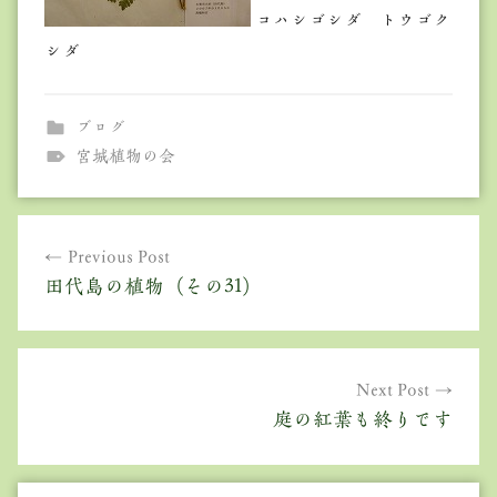
コハシゴシダ トウゴク
シダ
ブログ
宮城植物の会
投
Previous Post
稿
田代島の植物（その31）
ナ
ビ
ゲ
Next Post
庭の紅葉も終りです
ー
シ