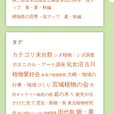
ップ 春・夏・秋編
網地島の四季・花マップ 夏・秋編
タグ
カテゴリ未分類
シダ植物・シダ調査
古川
化女沼
ボタニカル・アート講座
植物愛好会
大崎・地域の
各地で植物観察
宮城植物の会
行事・地域づくり
市
庭の木々
旅先や出
民ギャラリー緒絶の館
かけた先で
昆虫・動物・鳥
東北植物研究
畑・果
田代島
会
植物調査
東日本野生ランの会