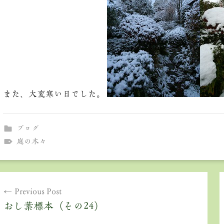
また、大変寒い日でした。
ブログ
庭の木々
投
Previous Post
稿
おし葉標本（その24）
ナ