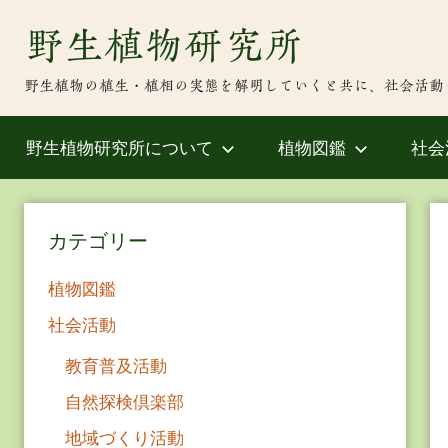
Skip
野生植物研究所
to
content
野生植物の植生・植相の実態を解明していくと共に、社会活動
野生植物研究所について
植物図鑑
社会
カテゴリー
植物図鑑
社会活動
教育普及活動
自然探検倶楽部
地域づくり活動