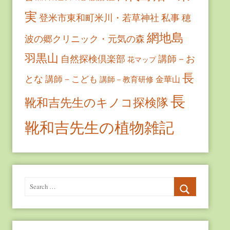
実
登米市東和町米川・若草神社
私事
穂
網地島
波の郷クリニック・元気の森
羽黒山
自然探検倶楽部
講師－お
花マップ
長
とな
講師－こども
金華山
講師－教育研修
長
靴和吉先生のキノコ探検隊
靴和吉先生の植物雑記
Search
for:
Search