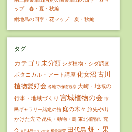
ップ 春・夏・秋編
網地島の四季・花マップ 夏・秋編
タグ
カテゴリ未分類
シダ植物・シダ調査
古川
化女沼
ボタニカル・アート講座
植物愛好会
大崎・地域の
各地で植物観察
宮城植物の会
行事・地域づくり
市
庭の木々
旅先や出
民ギャラリー緒絶の館
かけた先で
昆虫・動物・鳥
東北植物研究
畑・果
田代島
会
植物調査
東日本野生ランの会