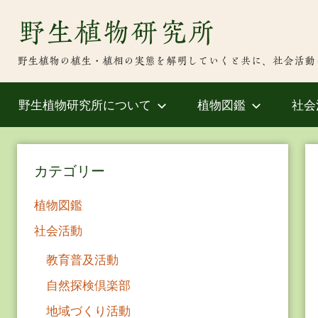
Skip
野生植物研究所
to
content
野生植物の植生・植相の実態を解明していくと共に、社会活動
野生植物研究所について
植物図鑑
社会
カテゴリー
植物図鑑
社会活動
教育普及活動
自然探検倶楽部
地域づくり活動