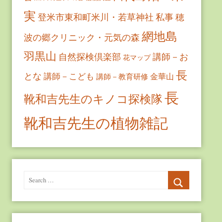
実
登米市東和町米川・若草神社
私事
穂
網地島
波の郷クリニック・元気の森
羽黒山
自然探検倶楽部
講師－お
花マップ
長
とな
講師－こども
金華山
講師－教育研修
長
靴和吉先生のキノコ探検隊
靴和吉先生の植物雑記
Search
for:
Search