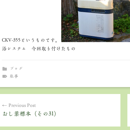
CKV-355というものです。
浴システム 今回取り付けたもの
ブログ
私事
投
Previous Post
稿
おし葉標本（その31）
ナ