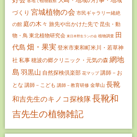
各地で植物観察
宮城植物の会
づくり
市民ギャラリー緒絶
庭の木々
旅先や出かけた先で
昆虫・動
の館
田
物・鳥
東北植物研究会
植物調査
東日本野生ランの会
畑・果実
代島
登米市東和町米川・若草神
網地
社
私事
穂波の郷クリニック・元気の森
島
羽黒山
自然探検倶楽部
講師－お
花マップ
長靴
とな
講師－こども
金華山
講師－教育研修
長靴和
和吉先生のキノコ探検隊
吉先生の植物雑記