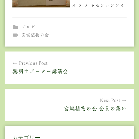
イ ソ ノ キセンニンソウ
ブログ
宮城植物の会
投
Previous Post
稿
黎明サポーター講演会
ナ
ビ
ゲ
Next Post
宮城植物の会 会員の集い
ー
シ
ョ
カテゴリー