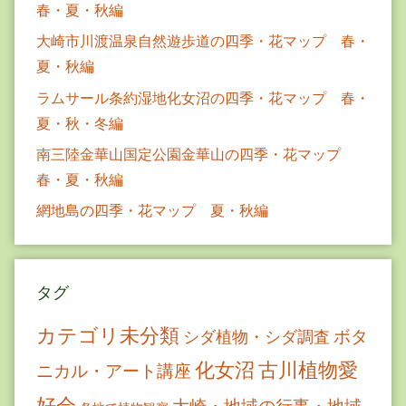
春・夏・秋編
大崎市川渡温泉自然遊歩道の四季・花マップ 春・
夏・秋編
ラムサール条約湿地化女沼の四季・花マップ 春・
夏・秋・冬編
南三陸金華山国定公園金華山の四季・花マップ
春・夏・秋編
網地島の四季・花マップ 夏・秋編
タグ
カテゴリ未分類
ボタ
シダ植物・シダ調査
古川植物愛
化女沼
ニカル・アート講座
好会
大崎・地域の行事・地域