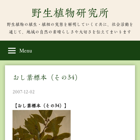
Skip
野生植物研究所
to
content
野生植物の植生・植相の実態を解明していくと共に、社会活動を
通じて、地域の自然の素晴らしさや大切さを伝えてまいります
Menu
おし葉標本（その34）
2007-12-02
【おし葉標本（その34）】