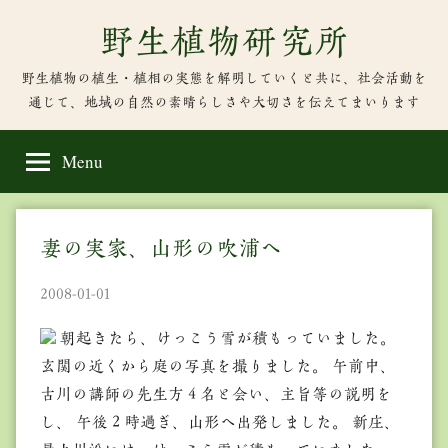
Skip
野生植物研究所
to
content
野生植物の植生・植相の実態を解明していくと共に、社会活動を
通じて、地域の自然の素晴らしさや大切さを伝えてまいります
Menu
妻の実家、山形の吹浦へ
2008-01-01
朝起きたら、けっこう雪が積もっていました。
玄関の近くから庭の写真を撮りました。 午前中、
古川の講師の先生方４名と会い、主旨等の説明を
し、 午後２時過ぎ、山形へ出発しました。 新庄、