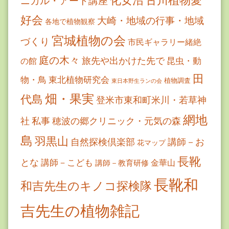
ニカル・アート講座
好会
大崎・地域の行事・地域
各地で植物観察
宮城植物の会
づくり
市民ギャラリー緒絶
庭の木々
旅先や出かけた先で
昆虫・動
の館
田
物・鳥
東北植物研究会
植物調査
東日本野生ランの会
畑・果実
代島
登米市東和町米川・若草神
網地
社
私事
穂波の郷クリニック・元気の森
島
羽黒山
自然探検倶楽部
講師－お
花マップ
長靴
とな
講師－こども
金華山
講師－教育研修
長靴和
和吉先生のキノコ探検隊
吉先生の植物雑記