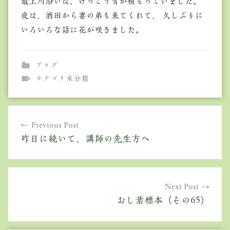
最上川沿いは、けっこう雪が積もっていました。
夜は、酒田から妻の弟も来てくれて、 久しぶりに
いろいろな話に花が咲きました。
ブログ
カテゴリ未分類
投
Previous Post
稿
昨日に続いて、講師の先生方へ
ナ
ビ
ゲ
Next Post
おし葉標本（その65）
ー
シ