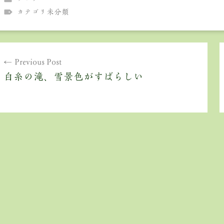
カテゴリ未分類
投
Previous Post
稿
白糸の滝、雪景色がすばらしい
ナ
ビ
ゲ
ー
シ
ョ
ン