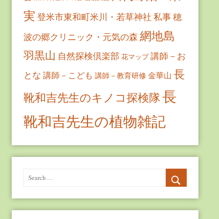
実
登米市東和町米川・若草神社
私事
穂
網地島
波の郷クリニック・元気の森
羽黒山
自然探検倶楽部
講師－お
花マップ
長
とな
講師－こども
金華山
講師－教育研修
長
靴和吉先生のキノコ探検隊
靴和吉先生の植物雑記
Search
for:
Search