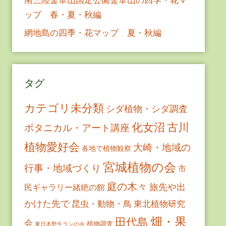
ップ 春・夏・秋編
網地島の四季・花マップ 夏・秋編
タグ
カテゴリ未分類
シダ植物・シダ調査
古川
化女沼
ボタニカル・アート講座
植物愛好会
大崎・地域の
各地で植物観察
宮城植物の会
行事・地域づくり
市
庭の木々
旅先や出
民ギャラリー緒絶の館
かけた先で
昆虫・動物・鳥
東北植物研究
畑・果
田代島
会
植物調査
東日本野生ランの会