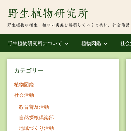
Skip
野生植物研究所
to
content
野生植物の植生・植相の実態を解明していくと共に、社会活動
野生植物研究所について
植物図鑑
社会
カテゴリー
植物図鑑
社会活動
教育普及活動
自然探検倶楽部
地域づくり活動