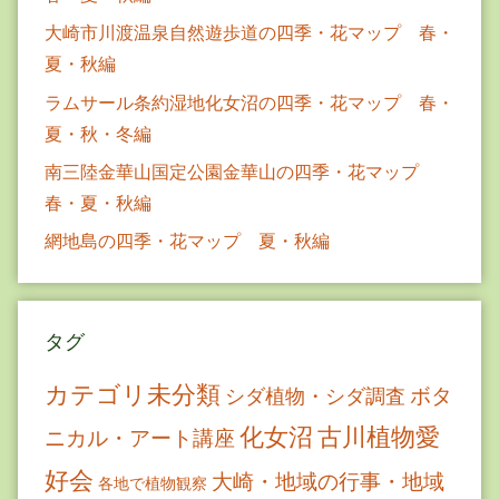
大崎市川渡温泉自然遊歩道の四季・花マップ 春・
夏・秋編
ラムサール条約湿地化女沼の四季・花マップ 春・
夏・秋・冬編
南三陸金華山国定公園金華山の四季・花マップ
春・夏・秋編
網地島の四季・花マップ 夏・秋編
タグ
カテゴリ未分類
ボタ
シダ植物・シダ調査
古川植物愛
化女沼
ニカル・アート講座
好会
大崎・地域の行事・地域
各地で植物観察