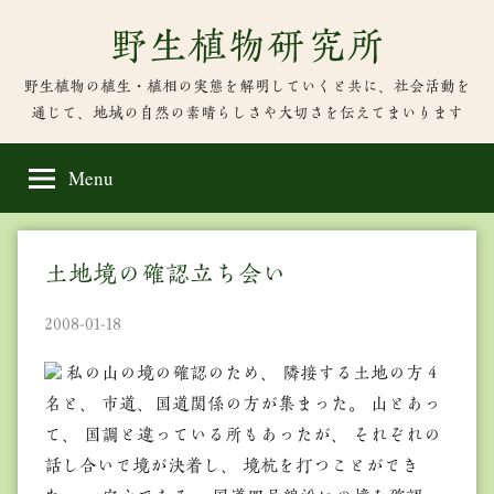
Skip
野生植物研究所
to
content
野生植物の植生・植相の実態を解明していくと共に、社会活動を
通じて、地域の自然の素晴らしさや大切さを伝えてまいります
Menu
土地境の確認立ち会い
2008-01-18
私の山の境の確認のため、 隣接する土地の方４
名と、 市道、国道関係の方が集まった。 山とあっ
て、 国調と違っている所もあったが、 それぞれの
話し合いで境が決着し、 境杭を打つことができ