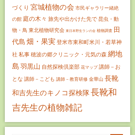
宮城植物の会
づくり
市民ギャラリー緒絶
庭の木々
旅先や出かけた先で
昆虫・動
の館
田
物・鳥
東北植物研究会
植物調査
東日本野生ランの会
畑・果実
代島
登米市東和町米川・若草神
網地
社
私事
穂波の郷クリニック・元気の森
島
羽黒山
自然探検倶楽部
講師－お
花マップ
長靴
とな
講師－こども
金華山
講師－教育研修
長靴和
和吉先生のキノコ探検隊
吉先生の植物雑記