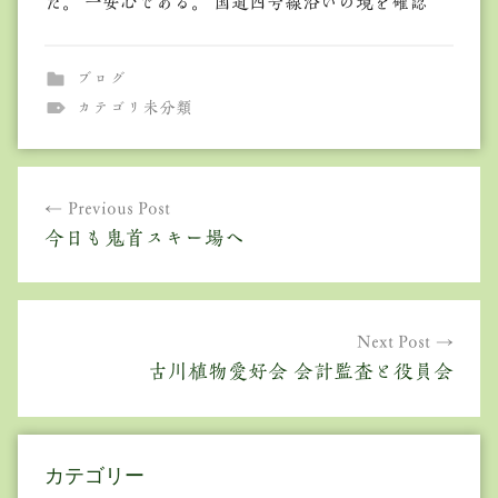
た。 一安心である。 国道四号線沿いの境を確認
ブログ
カテゴリ未分類
投
Previous Post
稿
今日も鬼首スキー場へ
ナ
ビ
ゲ
Next Post
古川植物愛好会 会計監査と役員会
ー
シ
ョ
カテゴリー