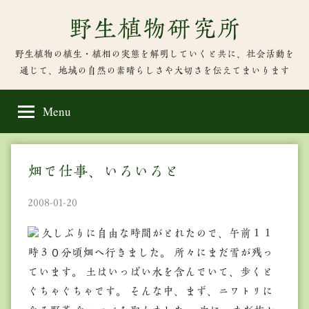
Skip
野生植物研究所
to
content
野生植物の植生・植相の実態を解明していくと共に、社会活動を
通じて、地域の自然の素晴らしさや大切さを伝えてまいります
Menu
畑で仕事、いろいろと
2008-01-20
久しぶりに自由な時間がとれたので、午前１１
時３０分頃畑へ行きました。 所々にまだ雪が残っ
ています。 土はいっぱい水を含んでいて、歩くと
ぐちゃぐちゃです。 そんな中、まず、ニワトリに