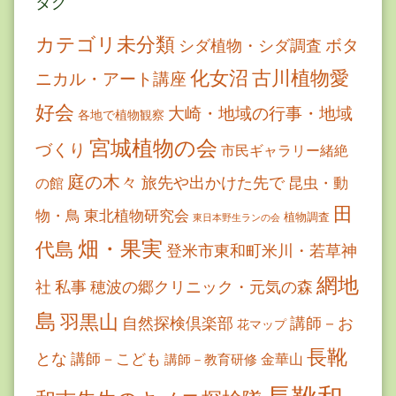
タグ
カテゴリ未分類
ボタ
シダ植物・シダ調査
古川植物愛
化女沼
ニカル・アート講座
好会
大崎・地域の行事・地域
各地で植物観察
宮城植物の会
づくり
市民ギャラリー緒絶
庭の木々
旅先や出かけた先で
昆虫・動
の館
田
物・鳥
東北植物研究会
植物調査
東日本野生ランの会
畑・果実
代島
登米市東和町米川・若草神
網地
社
私事
穂波の郷クリニック・元気の森
島
羽黒山
自然探検倶楽部
講師－お
花マップ
長靴
とな
講師－こども
金華山
講師－教育研修