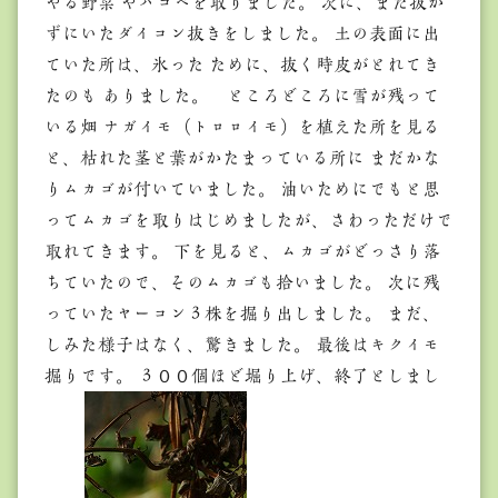
やる野菜 やハコベを取りました。 次に、まだ抜か
ずにいたダイコン抜きをしました。 土の表面に出
ていた所は、氷った ために、抜く時皮がとれてき
たのも ありました。 ところどころに雪が残って
いる畑 ナガイモ（トロロイモ）を植えた所を見る
と、枯れた茎と葉がかたまっている所に まだかな
りムカゴが付いていました。 油いためにでもと思
ってムカゴを取りはじめましたが、さわっただけで
取れてきます。 下を見ると、ムカゴがどっさり落
ちていたので、そのムカゴも拾いました。 次に残
っていたヤーコン３株を掘り出しました。 まだ、
しみた様子はなく、驚きました。 最後はキクイモ
掘りです。 ３００個ほど堀り上げ、終了としまし