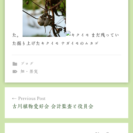
た。
まだ残ってい
た掘り上げたキクイモ ナガイモのムカゴ
ブログ
畑・果実
投
Previous Post
稿
古川植物愛好会 会計監査と役員会
ナ
ビ