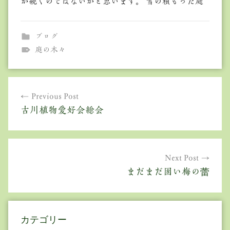
が続くのではないかと思います。 雪の積もった庭
ブログ
庭の木々
投
Previous Post
稿
古川植物愛好会総会
ナ
ビ
ゲ
Next Post
まだまだ固い梅の蕾
ー
シ
ョ
カテゴリー