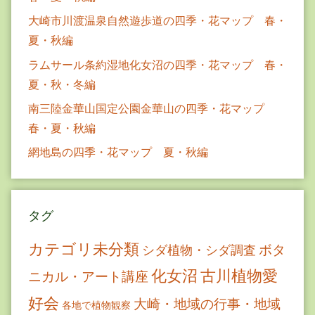
大崎市川渡温泉自然遊歩道の四季・花マップ 春・
夏・秋編
ラムサール条約湿地化女沼の四季・花マップ 春・
夏・秋・冬編
南三陸金華山国定公園金華山の四季・花マップ
春・夏・秋編
網地島の四季・花マップ 夏・秋編
タグ
カテゴリ未分類
ボタ
シダ植物・シダ調査
古川植物愛
化女沼
ニカル・アート講座
好会
大崎・地域の行事・地域
各地で植物観察