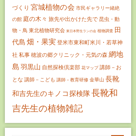
宮城植物の会
づくり
市民ギャラリー緒絶
庭の木々
旅先や出かけた先で
昆虫・動
の館
田
物・鳥
東北植物研究会
植物調査
東日本野生ランの会
畑・果実
代島
登米市東和町米川・若草神
網地
社
私事
穂波の郷クリニック・元気の森
島
羽黒山
自然探検倶楽部
講師－お
花マップ
長靴
とな
講師－こども
金華山
講師－教育研修
長靴和
和吉先生のキノコ探検隊
吉先生の植物雑記