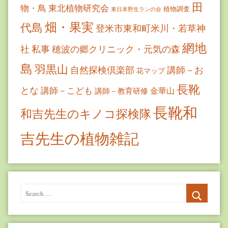
田
物・鳥
東北植物研究会
植物調査
東日本野生ランの会
畑・果実
代島
登米市東和町米川・若草神
網地
社
私事
穂波の郷クリニック・元気の森
島
羽黒山
自然探検倶楽部
講師－お
花マップ
長靴
とな
講師－こども
金華山
講師－教育研修
長靴和
和吉先生のキノコ探検隊
吉先生の植物雑記
Search
for:
Search