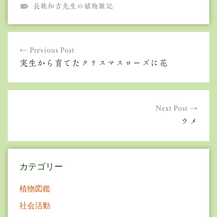
長靴和吉先生の植物雑記
投
Previous Post
稿
実生から育てたクリスマスローズに花
ナ
ビ
ゲ
Next Post
ウメ
ー
シ
ョ
カテゴリー
ン
植物図鑑
社会活動