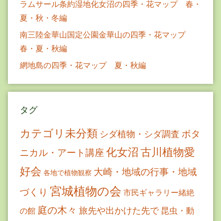
ラムサール条約湿地化女沼の四季・花マップ 春・
夏・秋・冬編
南三陸金華山国定公園金華山の四季・花マップ
春・夏・秋編
網地島の四季・花マップ 夏・秋編
タグ
カテゴリ未分類
ボタ
シダ植物・シダ調査
古川植物愛
化女沼
ニカル・アート講座
好会
大崎・地域の行事・地域
各地で植物観察
宮城植物の会
づくり
市民ギャラリー緒絶
庭の木々
旅先や出かけた先で
昆虫・動
の館