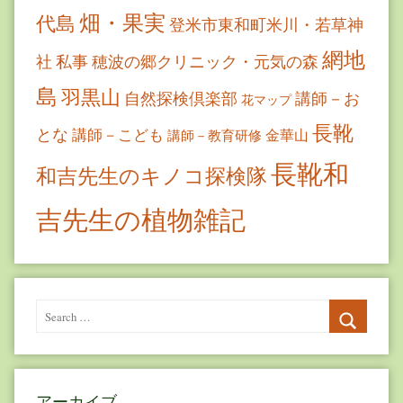
畑・果実
代島
登米市東和町米川・若草神
網地
社
私事
穂波の郷クリニック・元気の森
島
羽黒山
自然探検倶楽部
講師－お
花マップ
長靴
とな
講師－こども
金華山
講師－教育研修
長靴和
和吉先生のキノコ探検隊
吉先生の植物雑記
Search
for:
Search
アーカイブ