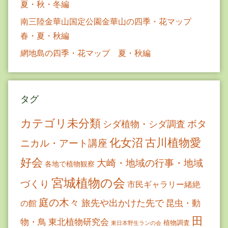
夏・秋・冬編
南三陸金華山国定公園金華山の四季・花マップ
春・夏・秋編
網地島の四季・花マップ 夏・秋編
タグ
カテゴリ未分類
ボタ
シダ植物・シダ調査
古川植物愛
化女沼
ニカル・アート講座
好会
大崎・地域の行事・地域
各地で植物観察
宮城植物の会
づくり
市民ギャラリー緒絶
庭の木々
旅先や出かけた先で
昆虫・動
の館
田
物・鳥
東北植物研究会
植物調査
東日本野生ランの会