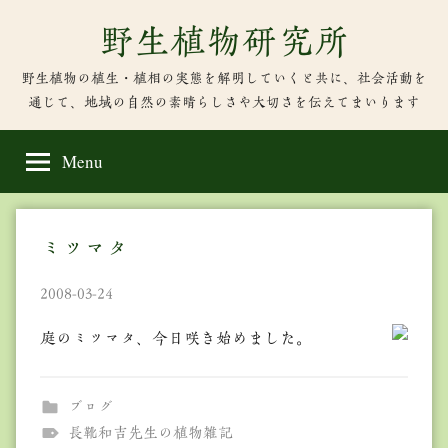
Skip
野生植物研究所
to
content
野生植物の植生・植相の実態を解明していくと共に、社会活動を
通じて、地域の自然の素晴らしさや大切さを伝えてまいります
Menu
ミツマタ
2008-03-24
庭のミツマタ、今日咲き始めました。
ブログ
長靴和吉先生の植物雑記