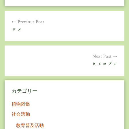
投
Previous Post
稿
ウメ
ナ
ビ
ゲ
Next Post
ヒメコブシ
ー
シ
ョ
カテゴリー
ン
植物図鑑
社会活動
教育普及活動