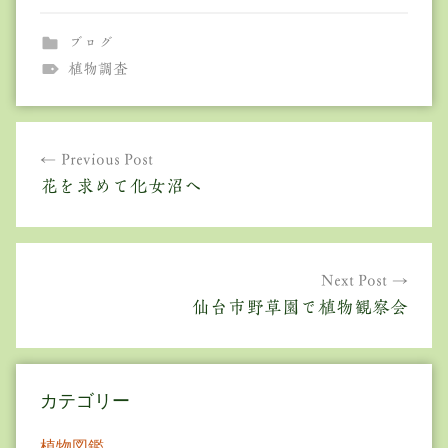
ブログ
植物調査
投
Previous Post
稿
花を求めて化女沼へ
ナ
ビ
ゲ
Next Post
仙台市野草園で植物観察会
ー
シ
ョ
カテゴリー
ン
植物図鑑