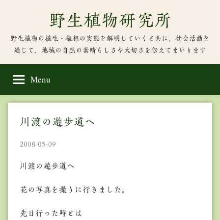
Skip
野生植物研究所
to
content
野生植物の植生・植相の実態を解明していくと共に、社会活動を
通じて、地域の自然の素晴らしさや大切さを伝えてまいります
Menu
川渡の遊歩道へ
2008-05-09
川渡の遊歩道へ
花の写真を撮りに行きました。
先日行った時とは