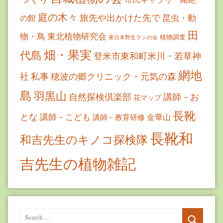
庭の木々
旅先や出かけた先で
昆虫・動
の館
田
物・鳥
東北植物研究会
植物調査
東日本野生ランの会
畑・果実
代島
登米市東和町米川・若草神
網地
社
私事
穂波の郷クリニック・元気の森
島
羽黒山
自然探検倶楽部
講師－お
花マップ
長靴
とな
講師－こども
金華山
講師－教育研修
長靴和
和吉先生のキノコ探検隊
吉先生の植物雑記
Search