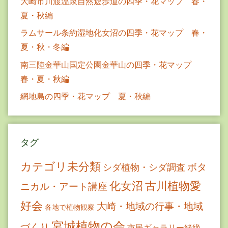
大崎市川渡温泉自然遊歩道の四季・花マップ 春・
夏・秋編
ラムサール条約湿地化女沼の四季・花マップ 春・
夏・秋・冬編
南三陸金華山国定公園金華山の四季・花マップ
春・夏・秋編
網地島の四季・花マップ 夏・秋編
タグ
カテゴリ未分類
ボタ
シダ植物・シダ調査
古川植物愛
化女沼
ニカル・アート講座
好会
大崎・地域の行事・地域
各地で植物観察
宮城植物の会
づくり
市民ギャラリー緒絶