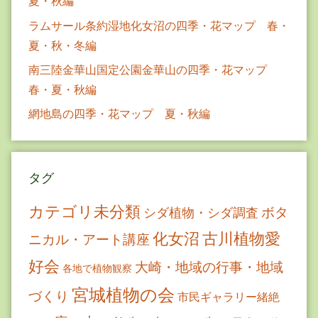
夏・秋編
ラムサール条約湿地化女沼の四季・花マップ 春・
夏・秋・冬編
南三陸金華山国定公園金華山の四季・花マップ
春・夏・秋編
網地島の四季・花マップ 夏・秋編
タグ
カテゴリ未分類
ボタ
シダ植物・シダ調査
古川植物愛
化女沼
ニカル・アート講座
好会
大崎・地域の行事・地域
各地で植物観察
宮城植物の会
づくり
市民ギャラリー緒絶