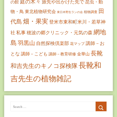
庭の木々
旅先や出かけた先で
昆虫・動
の館
田
物・鳥
東北植物研究会
植物調査
東日本野生ランの会
畑・果実
代島
登米市東和町米川・若草神
網地
社
私事
穂波の郷クリニック・元気の森
島
羽黒山
自然探検倶楽部
講師－お
花マップ
長靴
とな
講師－こども
金華山
講師－教育研修
長靴和
和吉先生のキノコ探検隊
吉先生の植物雑記
Search
for:
Search