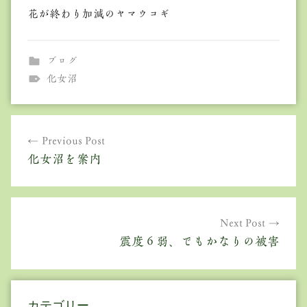
花が終わり加減のヤマウコギ
ブログ
化女沼
投
Previous Post
稿
化女沼を案内
ナ
ビ
ゲ
Next Post
震度６弱、でもかなりの被害
ー
シ
ョ
カテゴリー