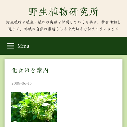
Skip
野生植物研究所
to
content
野生植物の植生・植相の実態を解明していくと共に、社会活動を
通じて、地域の自然の素晴らしさや大切さを伝えてまいります
Menu
化女沼を案内
2008-06-13