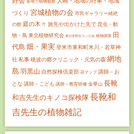
好会
大崎・地域の行事・地域
各地で植物観察
宮城植物の会
づくり
市民ギャラリー緒絶
庭の木々
旅先や出かけた先で
昆虫・動
の館
田
物・鳥
東北植物研究会
植物調査
東日本野生ランの会
畑・果実
代島
登米市東和町米川・若草神
網地
社
私事
穂波の郷クリニック・元気の森
島
羽黒山
自然探検倶楽部
講師－お
花マップ
長靴
とな
講師－こども
金華山
講師－教育研修
長靴和
和吉先生のキノコ探検隊
吉先生の植物雑記