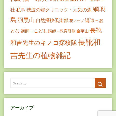
網地
社
私事
穂波の郷クリニック・元気の森
島
羽黒山
自然探検倶楽部
講師－お
花マップ
長靴
とな
講師－こども
金華山
講師－教育研修
長靴和
和吉先生のキノコ探検隊
吉先生の植物雑記
Search
for:
Search
アーカイブ