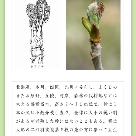
北海道、本州、四国、九州に分布し、よく日の
当たる原野、丘陵、河岸、森林の伐採地などに
生える落葉高木。高さ２～１０ｍ位で、幹は１
本か又は小数分枝し直立、全体に大小の鋭い刺
があるが老熟した幹にはないこともある。葉は
大形の二回羽状複葉で枝の先の方に集って互生