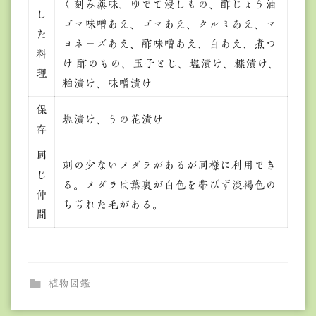
く刻み薬味、ゆでて浸しもの、酢じょう油
し
ゴマ味噌あえ、ゴマあえ、クルミあえ、マ
た
ヨネーズあえ、酢味噌あえ、白あえ、煮つ
料
け 酢のもの、玉子とじ、塩漬け、糠漬け、
理
粕漬け、味噌漬け
保
塩漬け、うの花漬け
存
同
刺の少ないメダラがあるが同様に利用でき
じ
る。メダラは葉裏が白色を帯びず淡褐色の
仲
ちぢれた毛がある。
間
植物図鑑