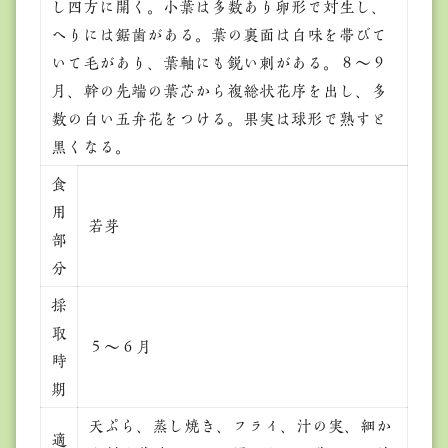
し四方に開く。小葉は多数あり卵形で対生し、
へりには鋸歯がある。葉の裏面は白味を帯びて
いて毛があり、葉軸にも鋭い刺がある。８～９
月、幹の先端の葉芯から複総状花序を出し、多
数の白い五弁花をつける。果実は球形で熟すと
黒くなる。
食
用
若芽
部
分
採
取
５～６月
時
期
天ぷら、蒸し焼き、フライ、汁の実、細か
適