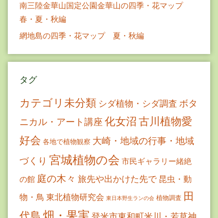
南三陸金華山国定公園金華山の四季・花マップ
春・夏・秋編
網地島の四季・花マップ 夏・秋編
タグ
カテゴリ未分類
ボタ
シダ植物・シダ調査
古川植物愛
化女沼
ニカル・アート講座
好会
大崎・地域の行事・地域
各地で植物観察
宮城植物の会
づくり
市民ギャラリー緒絶
庭の木々
旅先や出かけた先で
昆虫・動
の館
田
物・鳥
東北植物研究会
植物調査
東日本野生ランの会
畑・果実
代島
登米市東和町米川・若草神