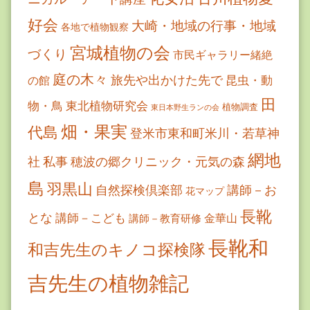
好会
大崎・地域の行事・地域
各地で植物観察
宮城植物の会
づくり
市民ギャラリー緒絶
庭の木々
旅先や出かけた先で
昆虫・動
の館
田
物・鳥
東北植物研究会
植物調査
東日本野生ランの会
畑・果実
代島
登米市東和町米川・若草神
網地
社
私事
穂波の郷クリニック・元気の森
島
羽黒山
自然探検倶楽部
講師－お
花マップ
長靴
とな
講師－こども
金華山
講師－教育研修
長靴和
和吉先生のキノコ探検隊
吉先生の植物雑記