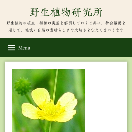
Skip
野生植物研究所
to
content
野生植物の植生・植相の実態を解明していくと共に、社会活動を
通じて、地域の自然の素晴らしさや大切さを伝えてまいります
Menu