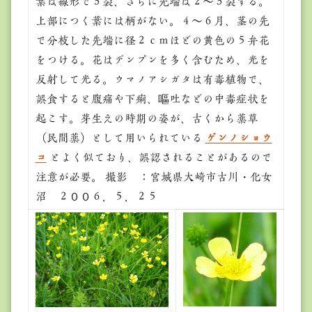
葉は線形で３裂、さらに先端は２～３裂する。
上部につく葉には柄がない。４～６月、茎の先
で分枝した先端に径２ｃｍほどの黄色の５弁花
をつける。花はデンプンを多く含むため、光を
反射して光る。ウマノアシガタは有毒植物で、
誤食すると腹痛や下痢、嘔吐などの中毒症状を
起こす。芽生えの時期の姿が、古くから薬草
（民間薬）として用いられている
ゲンノショウ
コ
とよく似ており、誤認されることがあるので
注意が必要。 撮影 ：宮城県大崎市古川・化女
沼 ２００６．５．２５