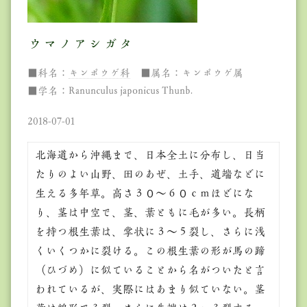
ウマノアシガタ
■科名：
キンポウゲ科
■属名：キンポウゲ属
■学名：Ranunculus japonicus Thunb.
2018-07-01
北海道から沖縄まで、日本全土に分布し、日当
たりのよい山野、田のあぜ、土手、道端などに
生える多年草。高さ３０～６０ｃｍほどにな
り、茎は中空で、茎、葉ともに毛が多い。長柄
を持つ根生葉は、掌状に３～５裂し、さらに浅
くいくつかに裂ける。この根生葉の形が馬の蹄
（ひづめ）に似ていることから名がついたと言
われているが、実際にはあまり似ていない。茎