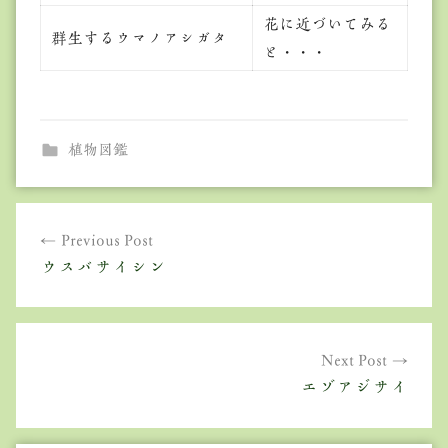
花に近づいてみる
群生するウマノアシガタ
と・・・
植物図鑑
投
Previous Post
稿
ウスバサイシン
ナ
ビ
ゲ
Next Post
エゾアジサイ
ー
シ