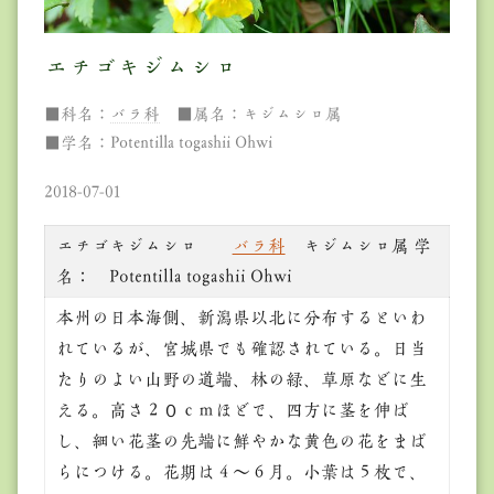
エチゴキジムシロ
■科名：
バラ科
■属名：キジムシロ属
■学名：Potentilla togashii Ohwi
2018-07-01
エチゴキジムシロ
バラ科
キジムシロ属 学
名： Potentilla togashii Ohwi
本州の日本海側、新潟県以北に分布するといわ
れているが、宮城県でも確認されている。日当
たりのよい山野の道端、林の緑、草原などに生
える。高さ２０ｃｍほどで、四方に茎を伸ば
し、細い花茎の先端に鮮やかな黄色の花をまば
らにつける。花期は４～６月。小葉は５枚で、