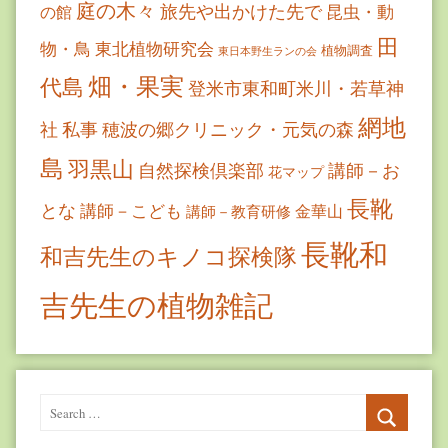
庭の木々
旅先や出かけた先で
昆虫・動
の館
田
物・鳥
東北植物研究会
植物調査
東日本野生ランの会
畑・果実
代島
登米市東和町米川・若草神
網地
社
私事
穂波の郷クリニック・元気の森
島
羽黒山
自然探検倶楽部
講師－お
花マップ
長靴
とな
講師－こども
金華山
講師－教育研修
長靴和
和吉先生のキノコ探検隊
吉先生の植物雑記
Search
for:
Search