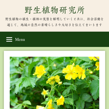
Skip
野生植物研究所
to
content
野生植物の植生・植相の実態を解明していくと共に、社会活動を
通じて、地域の自然の素晴らしさや大切さを伝えてまいります
Menu