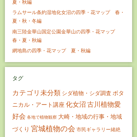
夏・秋編
ラムサール条約湿地化女沼の四季・花マップ 春・
夏・秋・冬編
南三陸金華山国定公園金華山の四季・花マップ
春・夏・秋編
網地島の四季・花マップ 夏・秋編
タグ
カテゴリ未分類
ボタ
シダ植物・シダ調査
古川植物愛
化女沼
ニカル・アート講座
好会
大崎・地域の行事・地域
各地で植物観察
宮城植物の会
づくり
市民ギャラリー緒絶