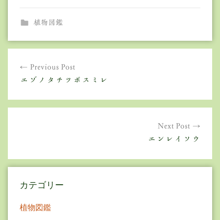
植物図鑑
投
Previous Post
稿
エゾノタチツボスミレ
ナ
ビ
ゲ
Next Post
エンレイソウ
ー
シ
ョ
カテゴリー
ン
植物図鑑