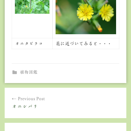
オニタビラコ
花に近づいてみると・・・
植物図鑑
投
Previous Post
稿
オニシバリ
ナ
ビ