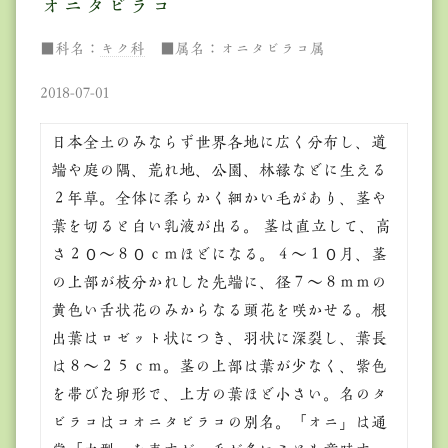
オニタビラコ
■科名：
キク科
■属名：オニタビラコ属
2018-07-01
日本全土のみならず世界各地に広く分布し、道
端や庭の隅、荒れ地、公園、林縁などに生える
２年草。全体に柔らかく細かい毛があり、茎や
葉を切ると白い乳液が出る。 茎は直立して、高
さ２０～８０ｃｍほどになる。４～１０月、茎
の上部が枝分かれした先端に、径７～８ｍｍの
黄色い舌状花のみからなる頭花を咲かせる。根
出葉はロゼット状につき、羽状に深裂し、葉長
は８～２５ｃｍ。茎の上部は葉が少なく、紫色
を帯びた卵形で、上方の葉ほど小さい。名のタ
ビラコはコオニタビラコの別名。「オニ」は通