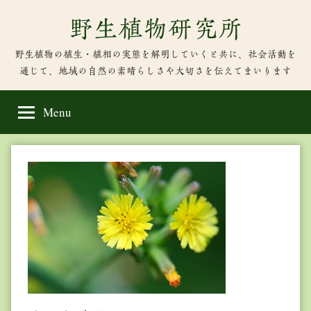
Skip
野生植物研究所
to
content
野生植物の植生・植相の実態を解明していくと共に、社会活動を
通じて、地域の自然の素晴らしさや大切さを伝えてまいります
Menu