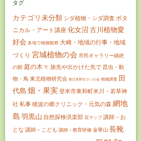
タグ
カテゴリ未分類
ボタ
シダ植物・シダ調査
古川植物愛
化女沼
ニカル・アート講座
好会
大崎・地域の行事・地域
各地で植物観察
宮城植物の会
づくり
市民ギャラリー緒絶
庭の木々
旅先や出かけた先で
昆虫・動
の館
田
物・鳥
東北植物研究会
植物調査
東日本野生ランの会
畑・果実
代島
登米市東和町米川・若草神
網地
社
私事
穂波の郷クリニック・元気の森
島
羽黒山
自然探検倶楽部
講師－お
花マップ
長靴
とな
講師－こども
金華山
講師－教育研修