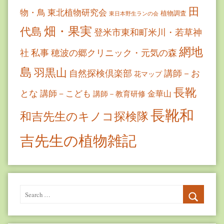
田
物・鳥
東北植物研究会
植物調査
東日本野生ランの会
畑・果実
代島
登米市東和町米川・若草神
網地
社
私事
穂波の郷クリニック・元気の森
島
羽黒山
自然探検倶楽部
講師－お
花マップ
長靴
とな
講師－こども
金華山
講師－教育研修
長靴和
和吉先生のキノコ探検隊
吉先生の植物雑記
Search
for:
Search