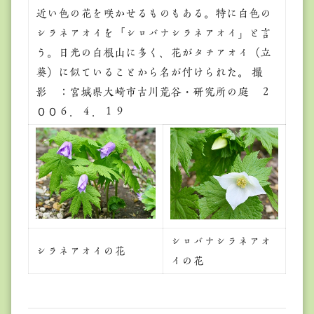
近い色の花を咲かせるものもある。特に白色の
シラネアオイを「シロバナシラネアオイ」と言
う。日光の白根山に多く、花がタチアオイ（立
葵）に似ていることから名が付けられた。 撮
影 ：宮城県大崎市古川荒谷・研究所の庭 ２
００６．４．１９
シロバナシラネアオ
シラネアオイの花
イの花