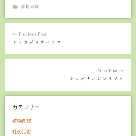
植物図鑑
投
Previous Post
稿
ショウジョウバカマ
ナ
ビ
ゲ
Next Post
シロバナエンレイソウ
ー
シ
ョ
カテゴリー
ン
植物図鑑
社会活動