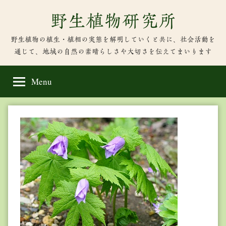
Skip
野生植物研究所
to
content
野生植物の植生・植相の実態を解明していくと共に、社会活動を
通じて、地域の自然の素晴らしさや大切さを伝えてまいります
Menu