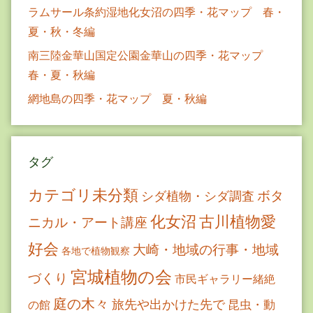
ラムサール条約湿地化女沼の四季・花マップ 春・
夏・秋・冬編
南三陸金華山国定公園金華山の四季・花マップ
春・夏・秋編
網地島の四季・花マップ 夏・秋編
タグ
カテゴリ未分類
ボタ
シダ植物・シダ調査
古川植物愛
化女沼
ニカル・アート講座
好会
大崎・地域の行事・地域
各地で植物観察
宮城植物の会
づくり
市民ギャラリー緒絶
庭の木々
旅先や出かけた先で
昆虫・動
の館