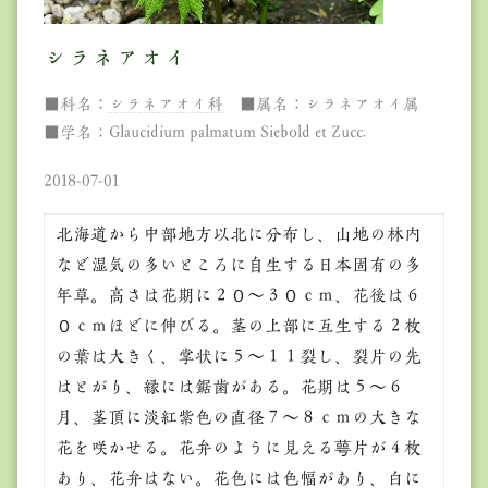
シラネアオイ
■科名：
シラネアオイ科
■属名：シラネアオイ属
■学名：Glaucidium palmatum Siebold et Zucc.
2018-07-01
北海道から中部地方以北に分布し、山地の林内
など湿気の多いところに自生する日本固有の多
年草。高さは花期に２０～３０ｃｍ、花後は６
０ｃｍほどに伸びる。茎の上部に互生する２枚
の葉は大きく、掌状に５～１１裂し、裂片の先
はとがり、縁には鋸歯がある。花期は５～６
月、茎頂に淡紅紫色の直径７～８ｃｍの大きな
花を咲かせる。花弁のように見える萼片が４枚
あり、花弁はない。花色には色幅があり、白に