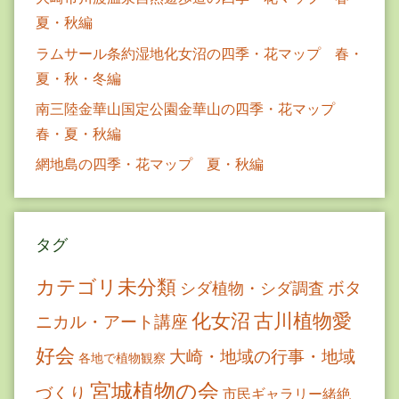
夏・秋編
ラムサール条約湿地化女沼の四季・花マップ 春・
夏・秋・冬編
南三陸金華山国定公園金華山の四季・花マップ
春・夏・秋編
網地島の四季・花マップ 夏・秋編
タグ
カテゴリ未分類
ボタ
シダ植物・シダ調査
古川植物愛
化女沼
ニカル・アート講座
好会
大崎・地域の行事・地域
各地で植物観察
宮城植物の会
づくり
市民ギャラリー緒絶