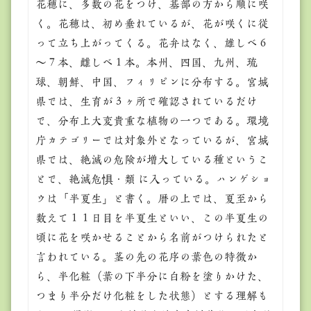
花穂に、多数の花をつけ、基部の方から順に咲
く。花穂は、初め垂れているが、花が咲くに従
って立ち上がってくる。花弁はなく、雄しべ６
～７本、雌しべ１本。本州、四国、九州、琉
球、朝鮮、中国、フィリピンに分布する。宮城
県では、生育が３ヶ所で確認されているだけ
で、分布上大変貴重な植物の一つである。環境
庁カテゴリーでは対象外となっているが、宮城
県では、絶滅の危険が増大している種というこ
とで、絶滅危惧Ⅱ類 に入っている。ハンゲショ
ウは「半夏生」と書く。暦の上では、夏至から
数えて１１日目を半夏生といい、この半夏生の
頃に花を咲かせることから名前がつけられたと
言われている。茎の先の花序の葉色の特徴か
ら、半化粧（葉の下半分に白粉を塗りかけた、
つまり半分だけ化粧をした状態）とする理解も