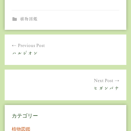
植物図鑑
投
Previous Post
稿
ハルジオン
ナ
ビ
ゲ
Next Post
ヒガンバナ
ー
シ
ョ
カテゴリー
ン
植物図鑑