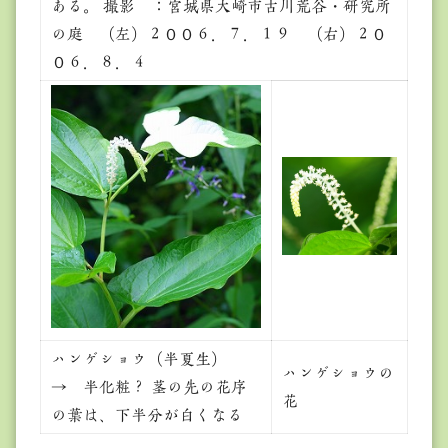
ある。 撮影 ：宮城県大崎市古川荒谷・研究所
の庭 （左）２００６．７．１９ （右）２０
０６．８．４
ハンゲショウ（半夏生）
ハンゲショウの
→ 半化粧？ 茎の先の花序
花
の葉は、下半分が白くなる