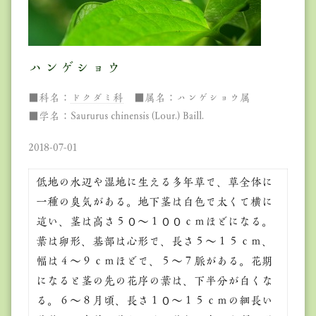
ハンゲショウ
■科名：
ドクダミ科
■属名：ハンゲショウ属
■学名：Saururus chinensis (Lour.) Baill.
2018-07-01
低地の水辺や湿地に生える多年草で、草全体に
一種の臭気がある。地下茎は白色で太くて横に
這い、茎は高さ５０～１００ｃｍほどになる。
葉は卵形、基部は心形で、長さ５～１５ｃｍ、
幅は４～９ｃｍほどで、５～７脈がある。花期
になると茎の先の花序の葉は、下半分が白くな
る。６～８月頃、長さ１０～１５ｃｍの細長い