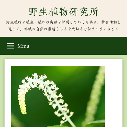
Skip
野生植物研究所
to
content
野生植物の植生・植相の実態を解明していくと共に、社会活動を
通じて、地域の自然の素晴らしさや大切さを伝えてまいります
Menu