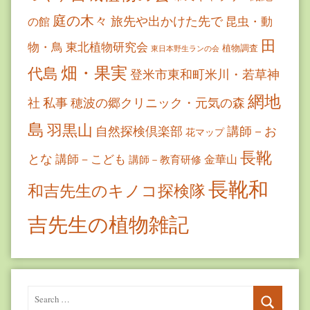
庭の木々
旅先や出かけた先で
昆虫・動
の館
田
物・鳥
東北植物研究会
植物調査
東日本野生ランの会
畑・果実
代島
登米市東和町米川・若草神
網地
社
私事
穂波の郷クリニック・元気の森
島
羽黒山
自然探検倶楽部
講師－お
花マップ
長靴
とな
講師－こども
金華山
講師－教育研修
長靴和
和吉先生のキノコ探検隊
吉先生の植物雑記
Search