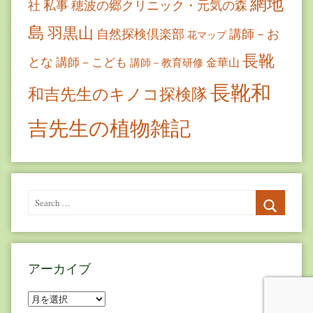
網地
社
私事
穂波の郷クリニック・元気の森
島
羽黒山
自然探検倶楽部
講師－お
花マップ
長靴
とな
講師－こども
金華山
講師－教育研修
長靴和
和吉先生のキノコ探検隊
吉先生の植物雑記
Search
for:
Search
アーカイブ
ア