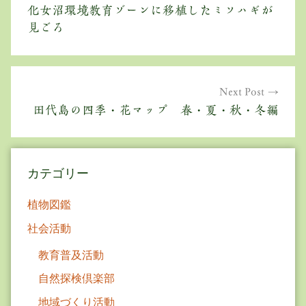
稿
化女沼環境教育ゾーンに移植したミソハギが
ナ
見ごろ
ビ
ゲ
Next Post
ー
田代島の四季・花マップ 春・夏・秋・冬編
シ
ョ
カテゴリー
ン
植物図鑑
社会活動
教育普及活動
自然探検倶楽部
地域づくり活動