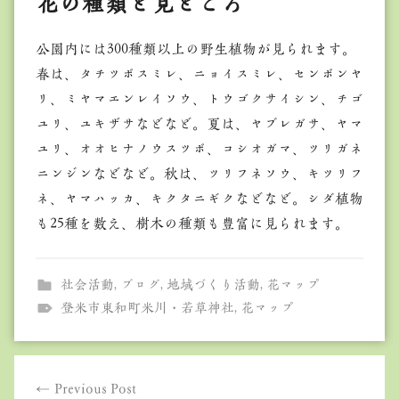
花の種類と見どころ
公園内には300種類以上の野生植物が見られます。
春は、タチツボスミレ、ニョイスミレ、センボンヤ
リ、ミヤマエンレイソウ、トウゴクサイシン、チゴ
ユリ、ユキザサなどなど。夏は、ヤブレガサ、ヤマ
ユリ、オオヒナノウスツボ、コシオガマ、ツリガネ
ニンジンなどなど。秋は、ツリフネソウ、キツリフ
ネ、ヤマハッカ、キクタニギクなどなど。シダ植物
も25種を数え、樹木の種類も豊富に見られます。
社会活動
,
ブログ
,
地域づくり活動
,
花マップ
登米市東和町米川・若草神社
,
花マップ
投
Previous Post