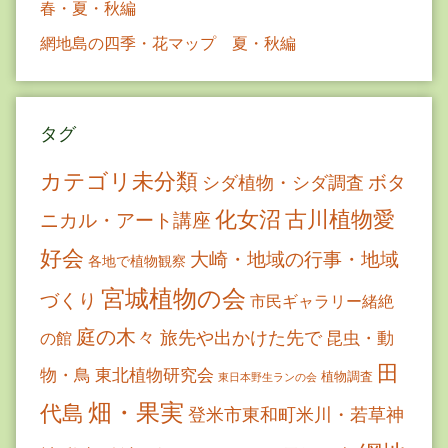
春・夏・秋編
網地島の四季・花マップ 夏・秋編
タグ
カテゴリ未分類
ボタ
シダ植物・シダ調査
古川植物愛
化女沼
ニカル・アート講座
好会
大崎・地域の行事・地域
各地で植物観察
宮城植物の会
づくり
市民ギャラリー緒絶
庭の木々
旅先や出かけた先で
昆虫・動
の館
田
物・鳥
東北植物研究会
植物調査
東日本野生ランの会
畑・果実
代島
登米市東和町米川・若草神