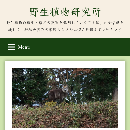
Skip
野生植物研究所
to
content
野生植物の植生・植相の実態を解明していくと共に、社会活動を
通じて、地域の自然の素晴らしさや大切さを伝えてまいります
Menu